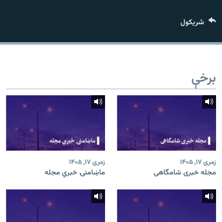
اړیکه
شريکول
دري پاڼه
Azadi English
برخې
راسره ملګري شئ
د ازادې اروپا/ ازادي راډيو ټولې پاڼې
زمری ۱۷, ۱۴۰۵
زمری ۱۷, ۱۴۰۵
مجله خبری شامگاهی
ماښامنۍ خبري مجله