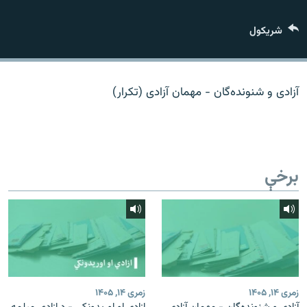
اړیکه
شريکول
دري پاڼه
Azadi English
آزادی و شنونده‌گان - مهمان آزادی (تکرار)
راسره ملګري شئ
برخې
د ازادې اروپا/ ازادي راډيو ټولې پاڼې
زمری ۱۴, ۱۴۰۵
زمری ۱۴, ۱۴۰۵