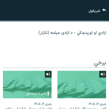
اړیکه
شريکول
دري پاڼه
Azadi English
ازادي او اورېدونکي - د ازادۍ مېلمه (تکرار)
راسره ملګري شئ
برخې
د ازادې اروپا/ ازادي راډيو ټولې پاڼې
زمری ۱۶, ۱۴۰۵
زمری ۱۶, ۱۴۰۵