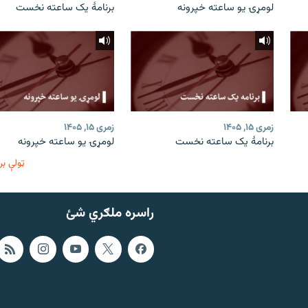
لومړۍ یو ساعته خپرونه
برنامۀ یک ساعته نخست
زمری ۱۵, ۱۴۰۵
زمری ۱۵, ۱۴۰۵
برنامۀ یک ساعته نخست
لومړۍ یو ساعته خپرونه
ټولې بر
راسره ملګري شئ