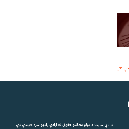
خې کتل
د دې سایټ د ټولو مطالبو حقوق له ازادي راډیو سره خوندي دي