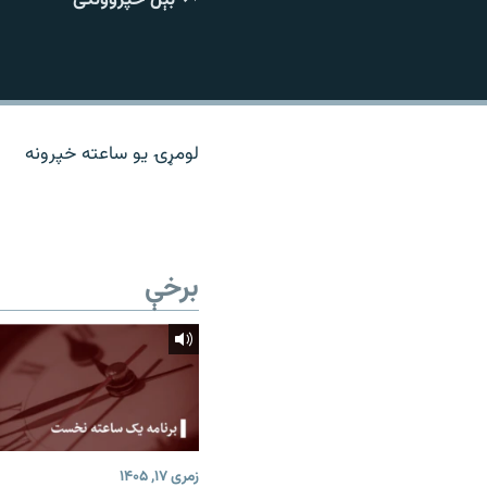
اړیکه
لومړۍ یو ساعته خپرونه
برخې
زمری ۱۷, ۱۴۰۵