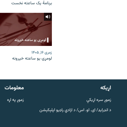
برنامۀ یک ساعته نخست
زمری ۱۶, ۱۴۰۵
لومړۍ یو ساعته خپرونه
دري پاڼه
Azadi English
اړيکه
معلومات
راسره ملګري شئ
زموږ سره اړیکې
زموږ په اړه
د انډرایډ/ ای. او. اس/ د ازادي راډیو اپلېکېشن
د ازادې اروپا/ ازادي راډيو ټولې پاڼې