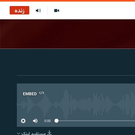
زنده
EMBED
No 
0:00
مستقیم لېنک