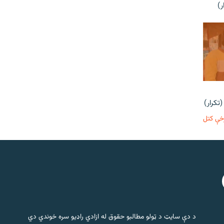
ر)
تکرار)
خې کتل
د دې سایټ د ټولو مطالبو حقوق له ازادي راډیو سره خوندي دي