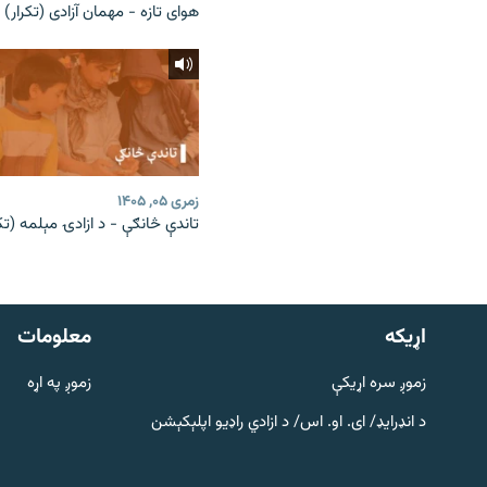
هوای تازه - مهمان آزادی (تکرار)
زمری ۰۵, ۱۴۰۵
تاندې څانګې - د ازادۍ مېلمه (تکر
دري پاڼه
Azadi English
اړيکه
معلومات
راسره ملګري شئ
زموږ سره اړیکې
زموږ په اړه
د انډرایډ/ ای. او. اس/ د ازادي راډیو اپلېکېشن
د ازادې اروپا/ ازادي راډيو ټولې پاڼې