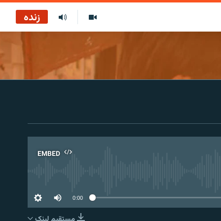
زنده
EMBED
No 
0:00
مستقیم لېنک