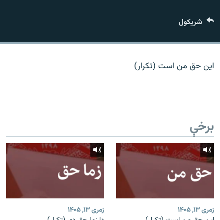
اړیکه
شريکول
دري پاڼه
Azadi English
این حق من است (تکرار)
راسره ملګري شئ
برخې
د ازادې اروپا/ ازادي راډيو ټولې پاڼې
زمری ۱۳, ۱۴۰۵
زمری ۱۳, ۱۴۰۵