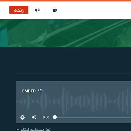
زنده
EMBED
No 
0:00
مستقیم لېنک