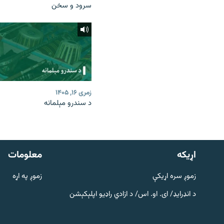
سرود و سخن
زمری ۱۶, ۱۴۰۵
د سندرو مېلمانه
دري پاڼه
Azadi English
اړيکه
معلومات
راسره ملګري شئ
زموږ سره اړیکې
زموږ په اړه
د انډرایډ/ ای. او. اس/ د ازادي راډیو اپلېکېشن
د ازادې اروپا/ ازادي راډيو ټولې پاڼې