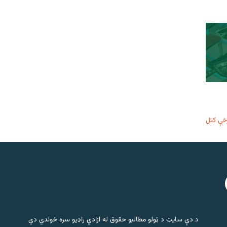
خې کتل
د دې سایټ د ټولو مطالبو حقوق له ازادي راډیو سره خوندي دي