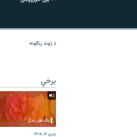
اړیکه
د ژوند رنګونه
برخې
زمری ۱۶, ۱۴۰۵