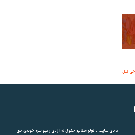
خې کتل
د دې سایټ د ټولو مطالبو حقوق له ازادي راډیو سره خوندي دي