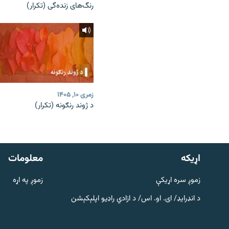
رنگ‌های زنده‌گی (تکرار)
زمری ۱۰, ۱۴۰۵
د ژوند رنګونه (تکرار)
دري پاڼه
Azadi English
اړيکه
معلومات
راسره ملګري شئ
زموږ سره اړیکې
زموږ په اړه
د انډرایډ/ ای. او. اس/ د ازادي راډیو اپلېکېشن
د ازادې اروپا/ ازادي راډيو ټولې پاڼې