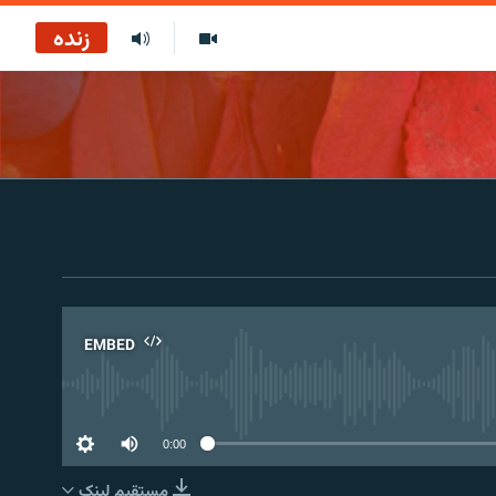
زنده
EMBED
No 
0:00
مستقیم لېنک