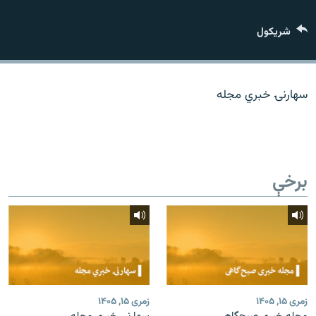
اړیکه
شريکول
دري پاڼه
Azadi English
سهارنۍ خبري مجله
راسره ملګري شئ
برخې
د ازادې اروپا/ ازادي راډيو ټولې پاڼې
زمری ۱۵, ۱۴۰۵
زمری ۱۵, ۱۴۰۵