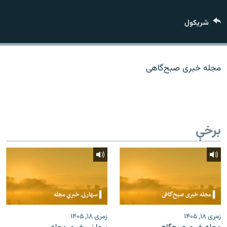
اړیکه
شريکول
دري پاڼه
Azadi English
مجله خبری صبح‌گاهی
راسره ملګري شئ
برخې
د ازادې اروپا/ ازادي راډيو ټولې پاڼې
زمری ۱۸, ۱۴۰۵
زمری ۱۸, ۱۴۰۵