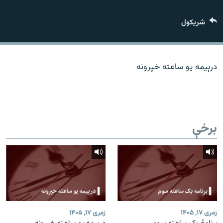
اړیکه
شريکول
دري پاڼه
Azadi English
درېیمه یو ساعته خپرونه
راسره ملګري شئ
برخې
د ازادې اروپا/ ازادي راډيو ټولې پاڼې
زمری ۱۷, ۱۴۰۵
زمری ۱۷, ۱۴۰۵