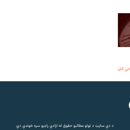
خې کتل
د دې سایټ د ټولو مطالبو حقوق له ازادي راډیو سره خوندي دي