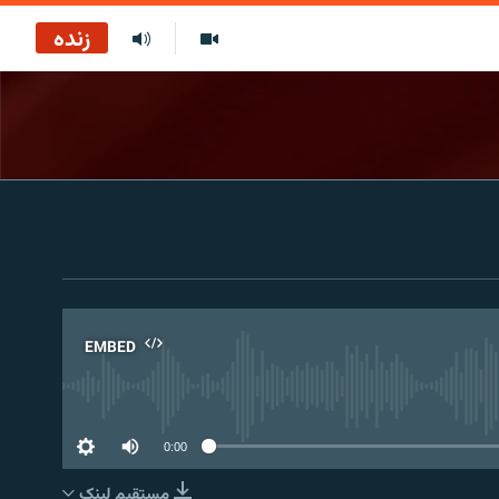
زنده
EMBED
No 
0:00
مستقیم لېنک