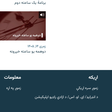
برنامۀ یک ساعته دوم
زمری ۱۴, ۱۴۰۵
دوهمه یو ساعته خپرونه
دري پاڼه
Azadi English
اړيکه
معلومات
راسره ملګري شئ
زموږ سره اړیکې
زموږ په اړه
د انډرایډ/ ای. او. اس/ د ازادي راډیو اپلېکېشن
د ازادې اروپا/ ازادي راډيو ټولې پاڼې