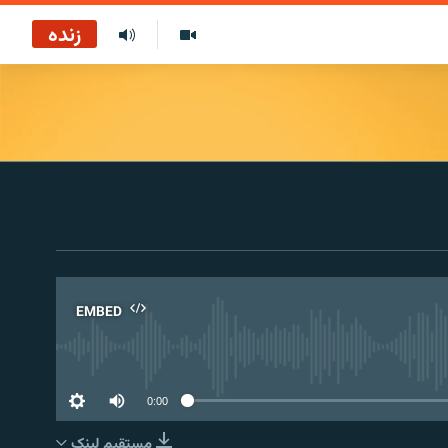
زنده
EMBED
No 
0:00
مستقیم لېنک