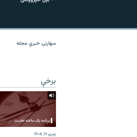
اړیکه
سهارنۍ خبري مجله
برخې
زمری ۱۹, ۱۴۰۵