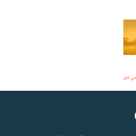
خې کتل