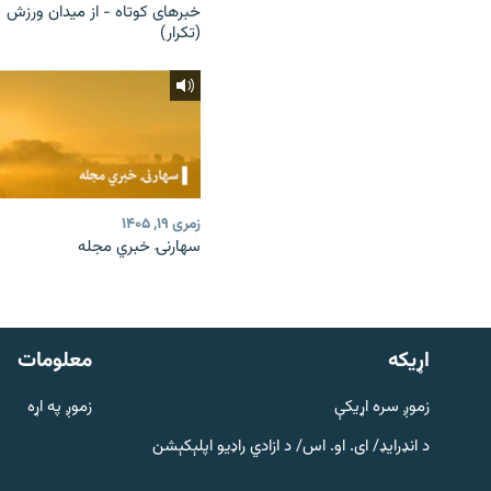
خبرهای کوتاه - از میدان ورزش
(تکرار)
زمری ۱۹, ۱۴۰۵
سهارنۍ خبري مجله
دري پاڼه
Azadi English
اړيکه
معلومات
راسره ملګري شئ
زموږ سره اړیکې
زموږ په اړه
د انډرایډ/ ای. او. اس/ د ازادي راډیو اپلېکېشن
د ازادې اروپا/ ازادي راډيو ټولې پاڼې