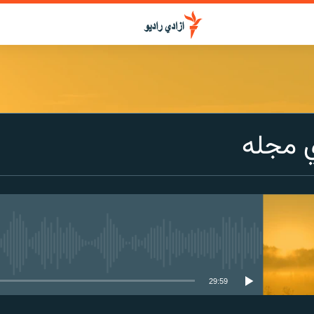
 مجله
media source currently available
29:59