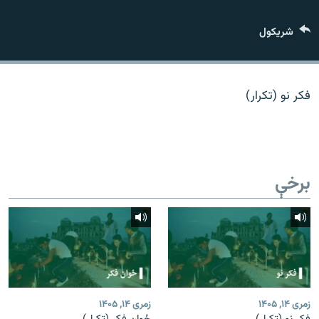
اړیکه
شريکول
دري پاڼه
Azadi English
فکر نو (تکرار)
راسره ملګري شئ
برخې
د ازادې اروپا/ ازادي راډيو ټولې پاڼې
زمری ۱۴, ۱۴۰۵
زمری ۱۴, ۱۴۰۵