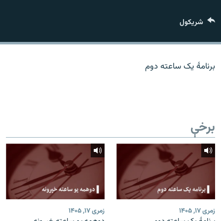
اړیکه
شريکول
دري پاڼه
Azadi English
برنامۀ یک ساعته دوم
راسره ملګري شئ
برخې
د ازادې اروپا/ ازادي راډيو ټولې پاڼې
زمری ۱۷, ۱۴۰۵
زمری ۱۷, ۱۴۰۵