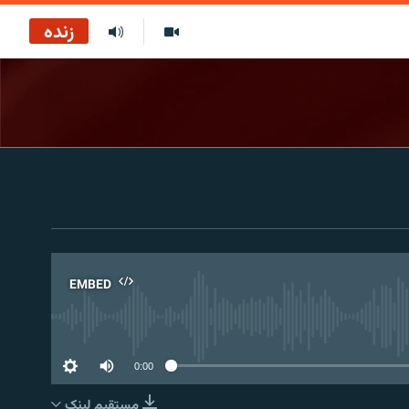
زنده
EMBED
No 
0:00
مستقیم لېنک