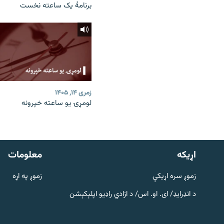
برنامۀ یک ساعته نخست
زمری ۱۴, ۱۴۰۵
لومړۍ یو ساعته خپرونه
دري پاڼه
Azadi English
اړيکه
معلومات
راسره ملګري شئ
زموږ سره اړیکې
زموږ په اړه
د انډرایډ/ ای. او. اس/ د ازادي راډیو اپلېکېشن
د ازادې اروپا/ ازادي راډيو ټولې پاڼې