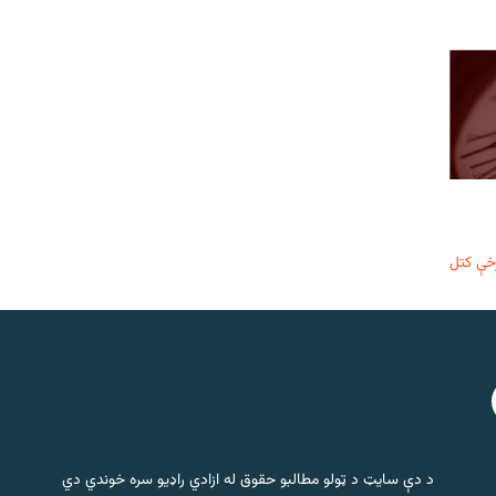
خې کتل
د دې سایټ د ټولو مطالبو حقوق له ازادي راډیو سره خوندي دي