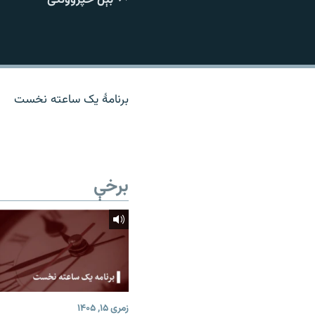
اړیکه
برنامۀ یک ساعته نخست
برخې
زمری ۱۵, ۱۴۰۵