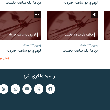
لومړۍ یو ساعته خپرونه
برنامۀ یک ساعته نخست
زمری ۱۳, ۱۴۰۵
زمری ۱۳, ۱۴۰۵
برنامۀ یک ساعته نخست
لومړۍ یو ساعته خپرونه
ټولې بر
راسره ملګري شئ