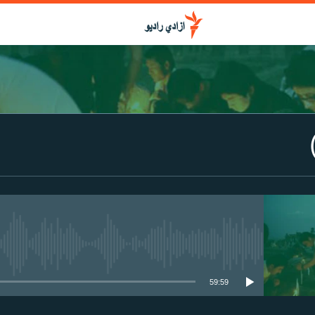
media source currently available
59:59