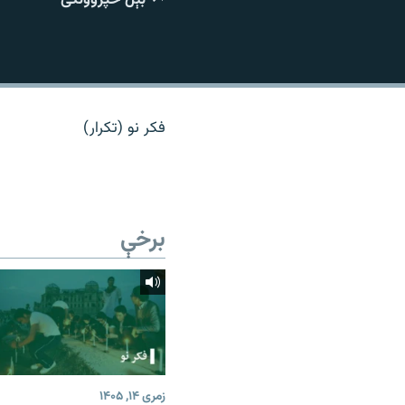
اړیکه
فکر نو (تکرار)
برخې
زمری ۱۴, ۱۴۰۵