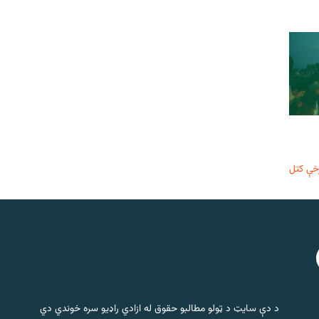
خې کتل
د دې سایټ د ټولو مطالبو حقوق له ازادي راډیو سره خوندي دي