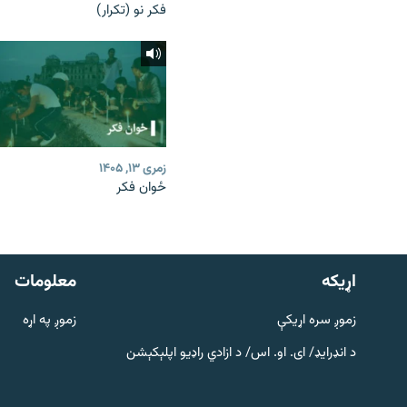
فکر نو (تکرار)
زمری ۱۳, ۱۴۰۵
ځوان فکر
دري پاڼه
Azadi English
اړيکه
معلومات
راسره ملګري شئ
زموږ سره اړیکې
زموږ په اړه
د انډرایډ/ ای. او. اس/ د ازادي راډیو اپلېکېشن
د ازادې اروپا/ ازادي راډيو ټولې پاڼې