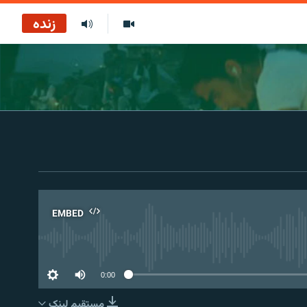
زنده
EMBED
No 
0:00
مستقیم لېنک