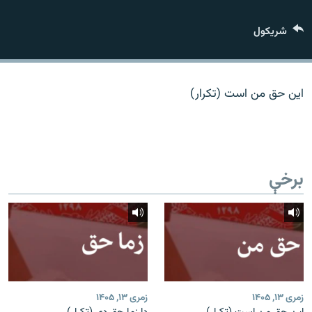
اړیکه
شريکول
دري پاڼه
Azadi English
این حق من است (تکرار)
راسره ملګري شئ
برخې
د ازادې اروپا/ ازادي راډيو ټولې پاڼې
زمری ۱۳, ۱۴۰۵
زمری ۱۳, ۱۴۰۵