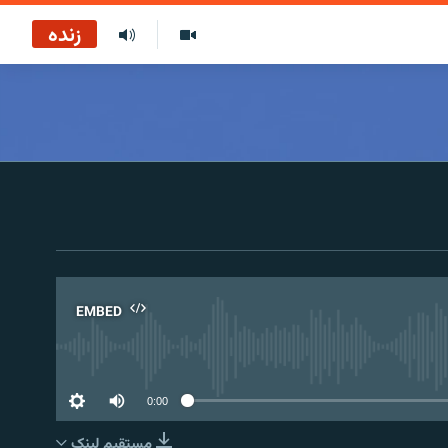
زنده
EMBED
No 
0:00
مستقیم لېنک