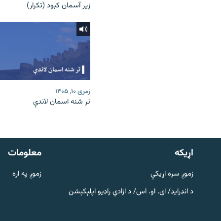
زیر آسمان کبود (تکرار)
زمری ۱۰, ۱۴۰۵
تر شنه اسمان لاندې
دري پاڼه
Azadi English
اړيکه
معلومات
راسره ملګري شئ
زموږ سره اړیکې
زموږ په اړه
د انډرایډ/ ای. او. اس/ د ازادي راډیو اپلېکېشن
د ازادې اروپا/ ازادي راډيو ټولې پاڼې