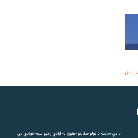
خې کتل
د دې سایټ د ټولو مطالبو حقوق له ازادي راډیو سره خوندي دي