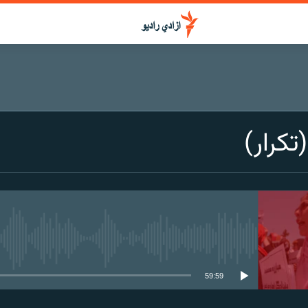
تکرار)
media source currently available
59:59