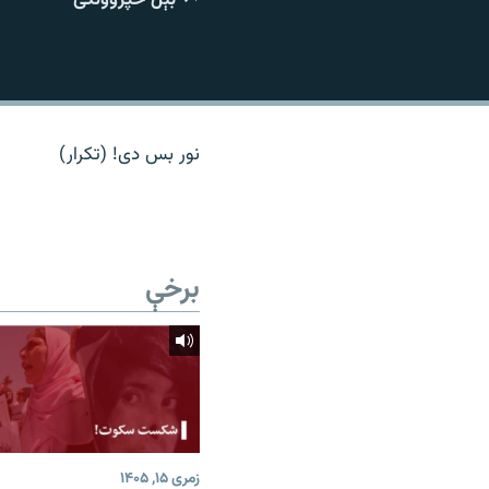
اړیکه
نور بس دی! (تکرار)
برخې
زمری ۱۵, ۱۴۰۵