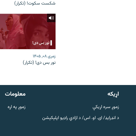
شکست سکوت! (تکرار)
زمری ۰۸, ۱۴۰۵
نور بس دی! (تکرار)
دري پاڼه
Azadi English
اړيکه
معلومات
راسره ملګري شئ
زموږ سره اړیکې
زموږ په اړه
د انډرایډ/ ای. او. اس/ د ازادي راډیو اپلېکېشن
د ازادې اروپا/ ازادي راډيو ټولې پاڼې