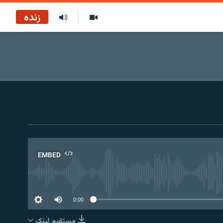
زنده
EMBED
No 
0:00
مستقیم لېنک