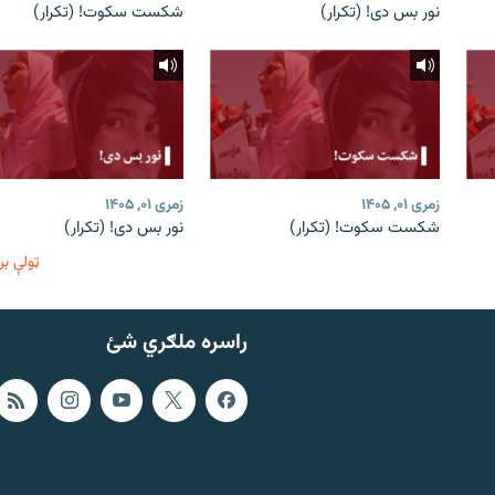
نور بس دی! (تکرار)
شکست سکوت! (تکرار)
زمری ۰۱, ۱۴۰۵
زمری ۰۱, ۱۴۰۵
شکست سکوت! (تکرار)
نور بس دی! (تکرار)
ټولې بر
راسره ملګري شئ