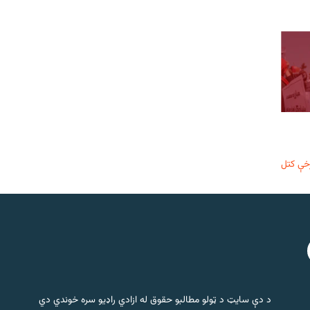
خې کتل
د دې سایټ د ټولو مطالبو حقوق له ازادي راډیو سره خوندي دي