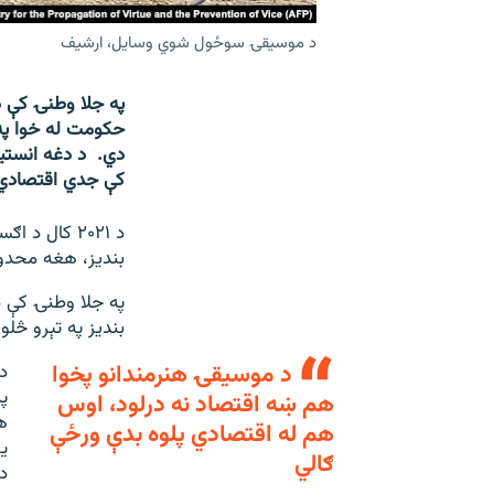
د موسیقۍ سوځول شوي وسایل، ارشیف
په جلا وطنۍ کې د
حکومت له خوا په
دي. د دغه انستیت
کې جدي اقتصادي 
د ۲۰۲۱ کال 
بندیز، هغه محدو
په جلا وطنۍ کې د
بندیز په تېرو څل
د موسیقۍ هنرمندانو پخوا
د
پ
هم ښه اقتصاد نه درلود، اوس
ه
هم له اقتصادي پلوه بدې ورځې
ی
ګالي
د