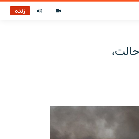
زنده
حالت،