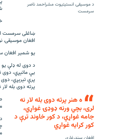
د موسیقۍ انستیتیوت مشراحمد ناصر
ش
سرمست
خ
ښاغلی سرمست اند
افغان موسیقۍ نو
یو شمیر افغان 
د دوی له ډلې یو 
یې ماتېږي، دوی 
پرې تېرېږي، دوی 
پرته دوی بله لار 
ه هنر پرته دوی بله لار نه
ط
م
لری، بچي ورنه ډوډۍ غواړي،
جامه غواړي، د کور خاوند ترې د
د
کور کرایه غواړي
چ
م
افغان سندرغاړی