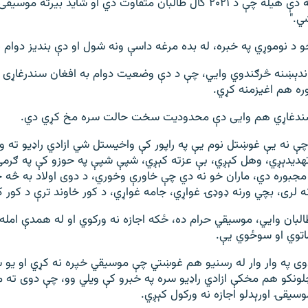
په دې هیله چې د ۲۰۲۱ کال طالبان متفاوت دي او شاید بیرته مو
ي."
و د نوموړي په خبره، له بده مرغه داسې ونه شول او دې بندیز دوام پی
ېښنه څرګندوي وايي، چې د دې وضعیت دوام به افغان سندرغاړی او
ره هم اغیزمنه کړي.
سندغاړي هم وايی دې محدودیت سخت حالت سره مخ کړي دي.
چې نه یې غوښتل نوم یې په راپور کې واخیستل شي ازادي راډیو ته و
تهدیدېږي، وهل کېږي، بې عزته کېږي، شپې شپې په حوزو کې په ګرمۍ
مجبوره دي، ماران خو نه دي چې خاورې وخوري، د دوی اولاد به څه خ
نه لری، بچي ورنه ډوډۍ غواړي، جامه غواړي، د کور خاوند ترې د کور کر
البان وايي، موسیقي حرام ده، ځکه اجازه نه ورکوي او له همدې امل
اتوي او سوځوي یې.
وی په وار وار له رسنیو هم غوښتي چې موسیقي خپره نه کړي او یو 
لونکو هم مخکې ازادي راډیو سره په خبرو کې ویلي وو، چې دوی ته م
وسیقۍ اورېدلو اجازه نه ورکول کېږي.