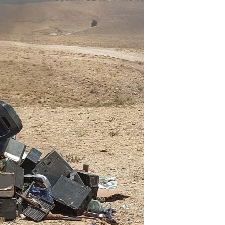
اړیکه