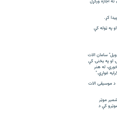
سیقۍ ته اجازه ورکړل
دا کړ.
 په ټوله کې
ویل" سامان الات
 او په یخنۍ کې
وري، له هنر
ایه غواړي."
ه د موسیقۍ الات
شمیر موټر
وټرو کې د