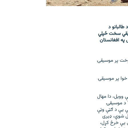
طالبانو د
سیقي سخت ځپلي
 په افغانستان
 جوخت پر موسیقۍ
 خوا پر موسیقۍ
 وویل، دا مهال
 د موسیقۍ
کې یې د ګټې وټې
ل شوې، ډیری
ې یې خرڅ کړل،