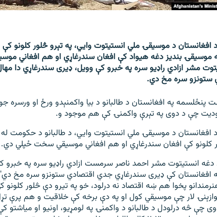
 افغانستان د موسیقۍ ملي انستیتوت وايي، په تېرو څلور کلونو کې د 
 موسیقۍ بندیز دغه هیواد کې افغان سندرغاړي او هم افغاني مو
وت مشر ازادي راډیو سره په خبرو کې وویل، ډیری سندرغاړي دا مهال
ستونزو سره مخ دي.
د اګست پنځلسمه په افغانستان د طالبانو د بیا واکمنېدو ورځ او ورسره
دیت چې د دوی په تېرې واکمنۍ کې هم موجود و.
 افغانستان د موسیقۍ ملي انستیتوت وايي، د طالبانو د حکومت له
ور کلونو کې افغان سندرغاړي او هم افغاني موسیقي سخت ځپلي دي.
 دغه انستیتوت مشر احمد ناصر سرمست ازادي راډیو سره په خبرو کې
ه افغانستان کې ډیری سندرغاړي جدي اقتصادي ستونزو سره مخ دي"
نرمندانو پخوا هم ښه اقتصاد نه درلود، خو په تیرو دې څلور کلونو 
وازېنۍ لار چې موسیقي کول او په دې برخه کې خلاقیت و هم پرې تړ
وی چې څه درلودل د طالبانو د واکمنۍ په لومړیو، اونیو او میاشتو ک