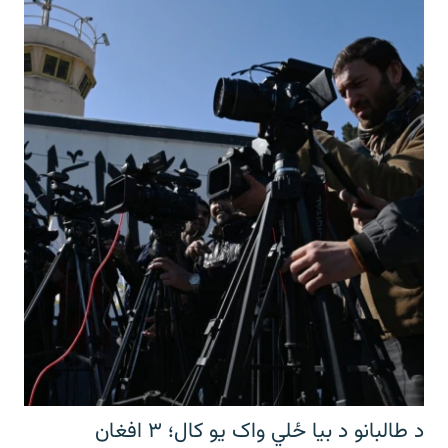
د طالبانو د بیا ځلي واک یو کال؛ ۳ افغان