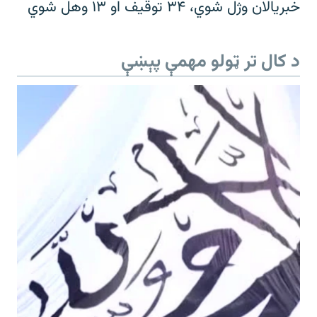
خبریالان وژل شوي، ۳۴ توقیف او ۱۳ وهل شوي
د کال تر ټولو مهمې پېښې