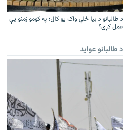
د طالبانو د بیا ځلي واک یو کال؛ په کومو ژمنو یې
عمل کړی؟
د طالبانو عواید