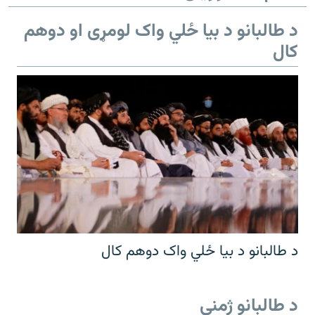
د طالبانو د بیا ځلي واک لومړی او دوهم
کال
د طالبانو د بیا ځلي واک دوهم کال
د طالبانو ژمنې