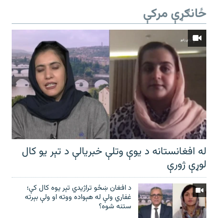
ځانګړې مرکې
له افغانستانه د یوې وتلې خبریالې د تېر يو کال
لوړې ژورې
د افغان ښځو تراژیدي تېر یوه کال کې؛
غفاري ولې له هېواده ووته او ولې بېرته
ستنه شوه؟