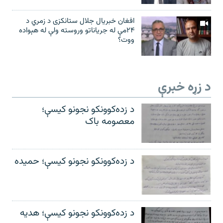
افغان خبریال جلال ستانکزی د زمري د
۲۴مې له جریاناتو وروسته ولې له هېواده
ووت؟
د زړه خبرې
د زده‌کوونکو نجونو کیسې؛
معصومه باک
د زده‌کوونکو نجونو کیسې؛ حمیده
د زده‌کوونکو نجونو کیسې؛ هدیه