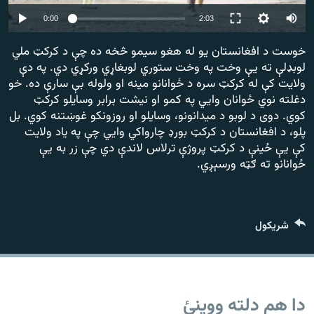
اړیکه
Auto
0:00
2:03
240p
دري پاڼه
خوست د افغانستان یو له هغو سیمو څخه ده چې د کرکټ ملي
لوبډلې ته یې وخت په وخت ستوري لوبغاړي ورکړي دي. په دې
360p
Azadi English
ولایت کې له کرکټ سره د ځوانانو مینه او ولوله بې سارې ده. خو
دغلته نوي ځوانان وايي په کمو او نیشت برابر وسایلو کرکټ
راسره ملګري شئ
360p
240p
Auto
کوي. دوی د لوبو د میدانونو، وسایلو او روزونکو غوښتنه کوي. بل
پلو، د افغانستان د کرکټ بورډ چارواکي وايي چې په یاد ولایت
کې یې ځینې د کرکټ پروژې ترلاس لاندې دي چې زر به یې
ځوانانو ته ګټه ورسېږي.
د ازادې اروپا/ ازادي راډيو ټولې پاڼې
شريکول
دا هم دلته ووینئ