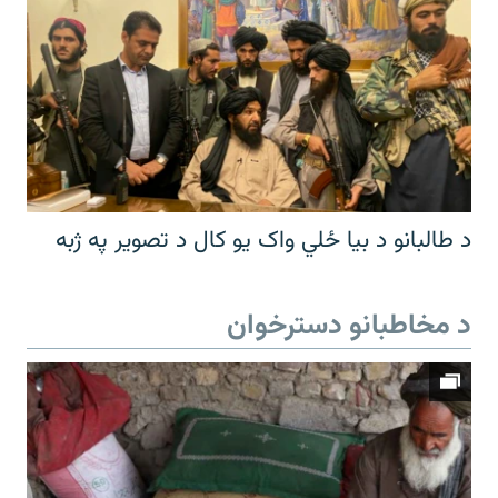
د طالبانو د بیا ځلي واک یو کال د تصویر په ژبه
د مخاطبانو دسترخوان