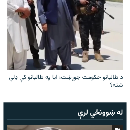
د طالبانو حکومت جوړښت؛ ایا په طالبانو کې ډلې
شته؟
له ښوونځي لرې