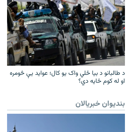
د طالبانو د بیا ځلي واک یو کال؛ عواید یې څومره
او له کوم ځایه دي؟
بندیوان خبریالان