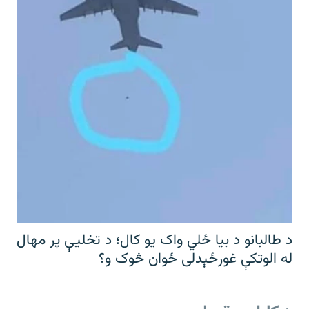
د طالبانو د بیا ځلي واک یو کال؛ د تخلیې پر مهال
له الوتکې غورځېدلی ځوان څوک و؟