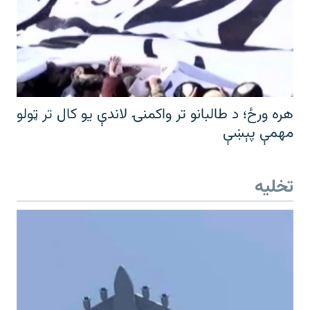
هره ورځ؛ د طالبانو تر واکمنۍ لاندې یو کال تر ټولو
مهمې پېښې
تخلیه