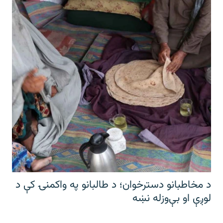
د مخاطبانو دسترخوان؛ د طالبانو په واکمنۍ کې د
لوږې او بې‌وزله نښه