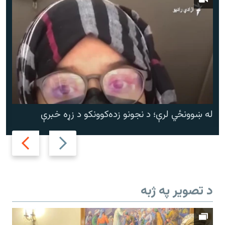
له ښوونځي لرې؛ د نجونو زده‌کوونکو د زړه خبرې
Next
Previous
slide
slide
د تصویر په ژبه