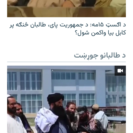
د اګسټ ۱۵مه: د جمهوریت پای، طالبان څنګه پر
کابل بیا واکمن شول؟
د طالبانو جوړښت