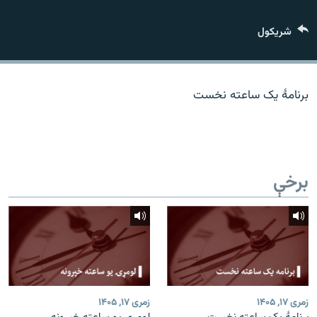
اړیکه
شريکول
دري پاڼه
Azadi English
برنامۀ یک ساعته نخست
راسره ملګري شئ
برخې
د ازادې اروپا/ ازادي راډيو ټولې پاڼې
زمری ۱۷, ۱۴۰۵
زمری ۱۷, ۱۴۰۵