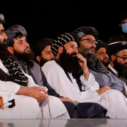
360p
240p
Auto
1080p
720p