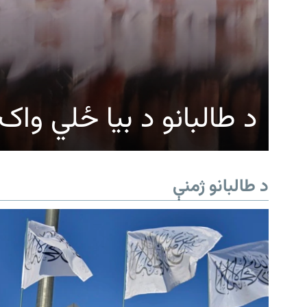
د طالبانو د بیا ځلي وا
د طالبانو ژمنې