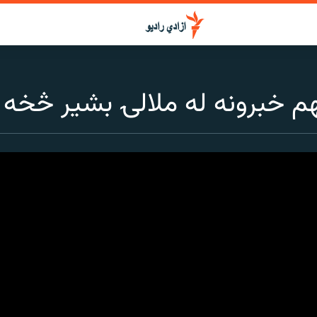
م خبرونه له ملالۍ بشیر څخه