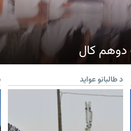
ک دوهم کال
د طالبانو عواید
ب