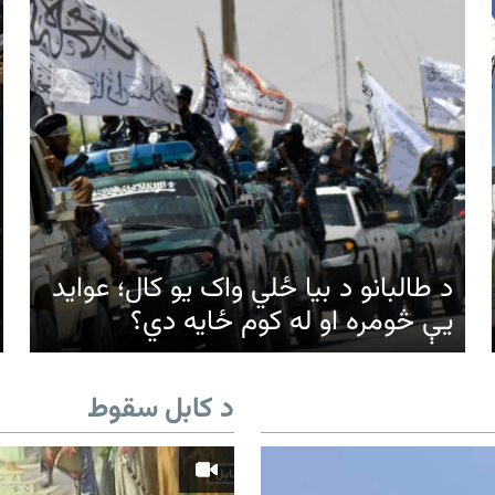
د طالبانو د بیا ځلي واک یو کال؛ عواید
یې څومره او له کوم ځایه دي؟
د کابل سقوط