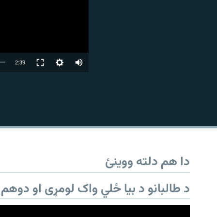
Auto
2:39
240p
360p
480p
720p
1080p
دا هم دلته ووینئ
د طالبانو د بیا ځلي واک لومړی او دوهم 