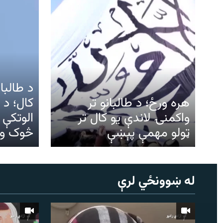
د طالبا
هره ورځ؛ د طالبانو تر
کال؛ د 
واکمنۍ لاندې یو کال تر
الوتکې
ټولو مهمې پېښې
څوک و؟
له ښوونځي لرې