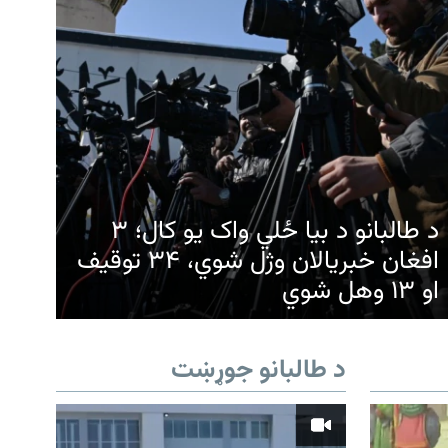
د طالبانو د بیا ځلي واک یو کال؛ ۳
افغان خبریالان وژل شوي، ۳۴ توقیف
او ۱۳ وهل شوي
د طالبانو جوړښت