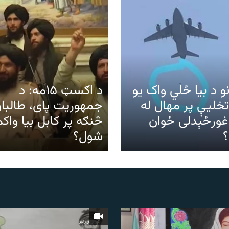
نو د بیا ځلي واک یو
د اګسټ ۱۵مه: د
تخلیې پر مهال له
جمهوریت پای، طالبا
 غورځېدلی ځوان
څنګه پر کابل بیا واک
شول؟