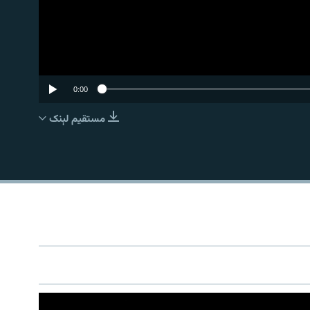
0:00
مستقیم لېنک
EMBED