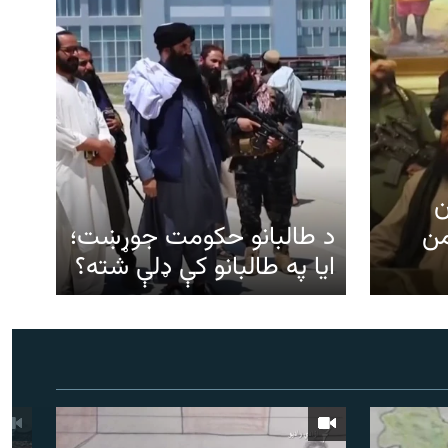
ن
من
د طالبانو حکومت جوړښت؛
ایا په طالبانو کې ډلې شته؟