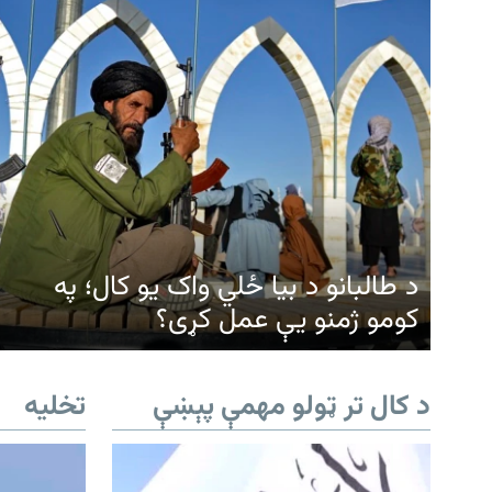
د طالبانو د بیا ځلي واک یو کال؛ په
کومو ژمنو یې عمل کړی؟
د کال تر ټولو مهمې پېښې
تخلیه