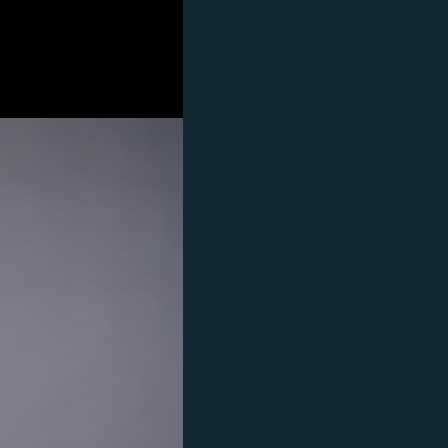
اړیکه