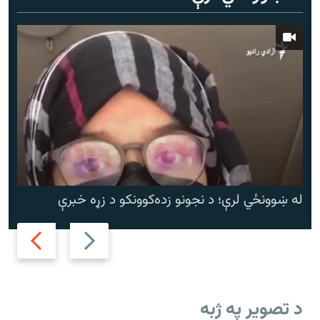
له ښوونځي لرې؛ د نجونو زده‌کوونکو د زړه خبرې
Next
Previous
slide
slide
د تصویر په ژبه