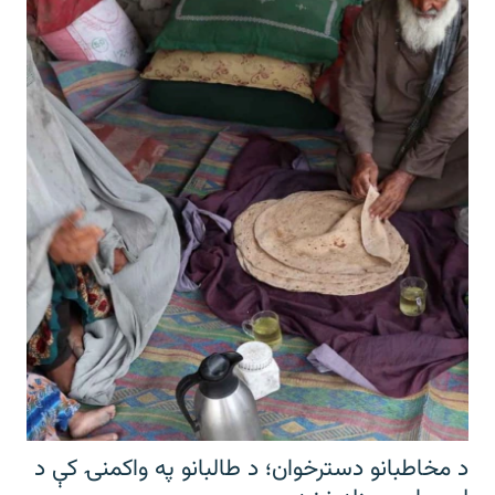
د مخاطبانو دسترخوان؛ د طالبانو په واکمنۍ کې د