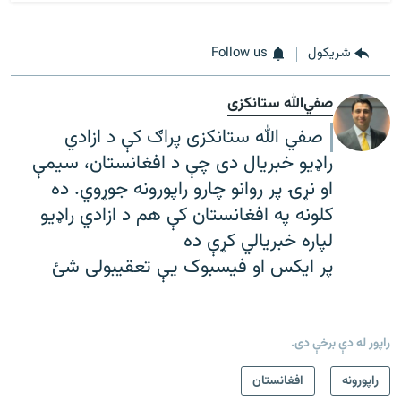
شريکول
Follow us
صفي‌الله ستانکزی
صفي الله ستانکزی پراګ کې د ازادي
راډیو خبریال دی چې د افغانستان، سیمې
او نړۍ پر روانو چارو راپورونه جوړوي. ده
کلونه په افغانستان کې هم د ازادي راډیو
لپاره خبریالي کړې ده
پر ایکس او فیسبوک یې تعقیبولی شئ
راپور له دې برخې دی.
راپورونه
افغانستان