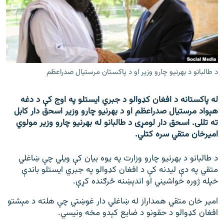
اړیکه
دري پاڼه
Azadi English
د طالبانو د بهرنیو چارو وزیر او د پاکستان مرستیال صدراعظم
راسره ملګري شئ
له پاکستانه د افغان کډوالو د جبري ایستلو په اوج کې د دغه
هېواد مرستیال صدراعظم او د بهرنیو چارو وزیر اسحق دار کابل
ته تللی. اسحق دار لومړی د طالبانو له بهرنیو چارو وزیر مولوي
د ازادې اروپا/ ازادي راډيو ټولې پاڼې
امیرخان متقي سره کتلي.
د طالبانو د بهرنیو چارو وزارت په یوه بیان کې ویلي چې ښاغلي
متقي په دې لیدنه کې د افغان کډوالو په جبري ایستلو باندې
خپله ژوره خواشیني او اندېښنه څرګنده کړې.
امیر خان متقي همداراز له ښاغلي دار غوښتي چې هلته د مېشتو
افغان کډوالو د حقونو د ضایع کېدو مخه ونیسي.