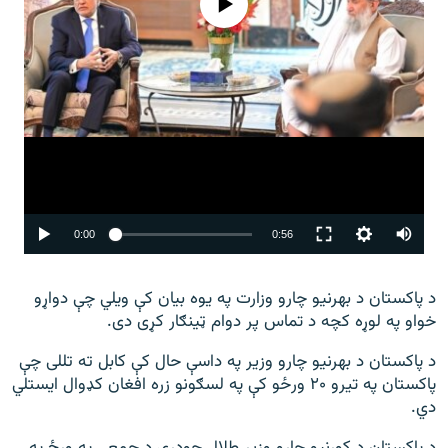
Auto
0:00
0:56
240p
د پاکستان د بهرنیو چارو وزارت په یوه بیان کې ویلي چې دواړو
360p
خواو په لوړه کچه د تماس پر دوام ټینګار کړی دی.
480p
د پاکستان د بهرنیو چارو وزیر په داسې حال کې کابل ته تللی چې
720p
پاکستان په تیرو ۲۰ ورځو کې په لسګونو زره افغان کډوال ایستلي
دي.
1080p