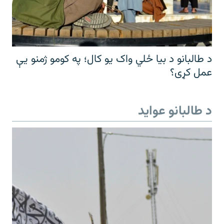
د طالبانو د بیا ځلي واک یو کال؛ په کومو ژمنو یې
عمل کړی؟
د طالبانو عواید