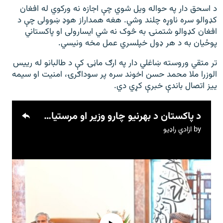
د اسحق دار په حواله ویل شوي چې اجازه نه ورکوي له افغان
کډوالو سره ناوړه چلند وشي. هغه همداراز هوډ ښوولی چې د
افغان کډوالو شتمنۍ به څوک نه شي ایسارولی او پاکستاني
پوځیان به د هر ډول خپلسري عمل مخه ونیسي.
تر متقي وروسته ښاغلي دار په ارګ ماڼۍ کې د طالبانو له رییس
الوزرا ملا محمد حسن اخوند سره پر سوداګرۍ، امنیت او سیمه
ییز اتصال باندې خبرې کړي دي.
د پاکستان د بهرنیو چارو وزیر او مرستیال صدراعظم اسحق دار طالبانو له رییس الوزرا ملا محمد حسن اخوند سره وکتل.
by
ازادي راډیو
No media source currently available