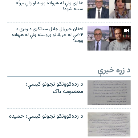
غفاري ولې له هېواده ووته او ولې بېرته
ستنه شوه؟
افغان خبریال جلال ستانکزی د زمري د
۲۴مې له جریاناتو وروسته ولې له هېواده
ووت؟
د زړه خبرې
د زده‌کوونکو نجونو کیسې؛
معصومه باک
د زده‌کوونکو نجونو کیسې؛ حمیده