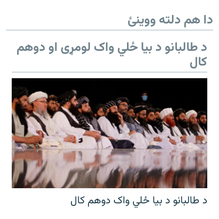
دا هم دلته ووینئ
د طالبانو د بیا ځلي واک لومړی او دوهم
کال
د طالبانو د بیا ځلي واک دوهم کال