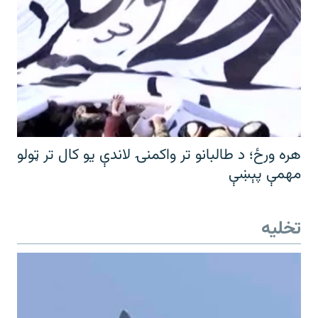
هره ورځ؛ د طالبانو تر واکمنۍ لاندې یو کال تر ټولو
مهمې پېښې
تخلیه