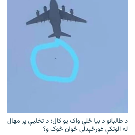
د طالبانو د بیا ځلي واک یو کال؛ د تخلیې پر مهال
له الوتکې غورځېدلی ځوان څوک و؟