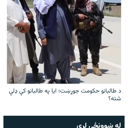
د طالبانو حکومت جوړښت؛ ایا په طالبانو کې ډلې
شته؟
له ښوونځي لرې