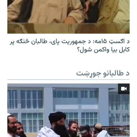
د اګسټ ۱۵مه: د جمهوریت پای، طالبان څنګه پر
کابل بیا واکمن شول؟
د طالبانو جوړښت