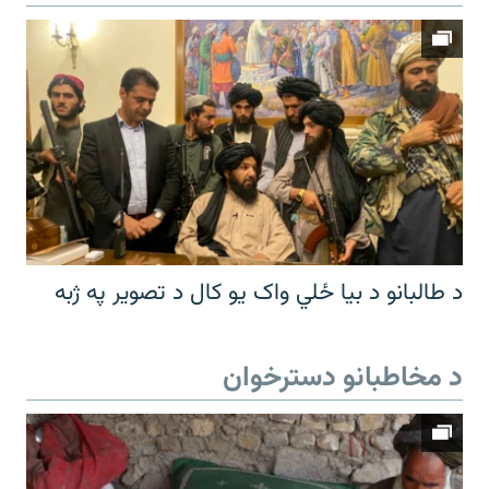
د طالبانو د بیا ځلي واک یو کال د تصویر په ژبه
د مخاطبانو دسترخوان