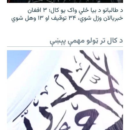
د طالبانو د بیا ځلي واک یو کال؛ ۳ افغان
خبریالان وژل شوي، ۳۴ توقیف او ۱۳ وهل شوي
د کال تر ټولو مهمې پېښې