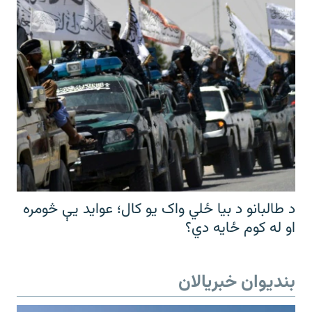
د طالبانو د بیا ځلي واک یو کال؛ عواید یې څومره
او له کوم ځایه دي؟
بندیوان خبریالان