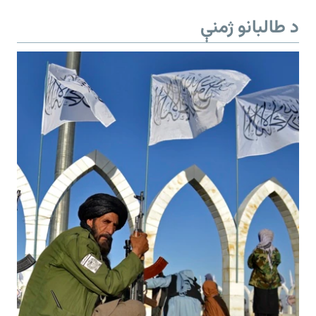
د طالبانو ژمنې