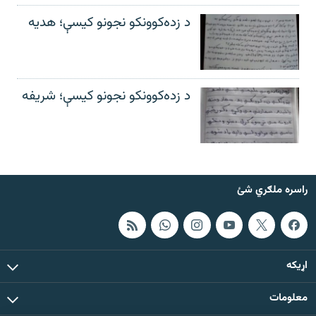
د زده‌کوونکو نجونو کیسې؛ هدیه
د زده‌کوونکو نجونو کیسې؛ شریفه
راسره ملګري شئ
اړيکه
معلومات