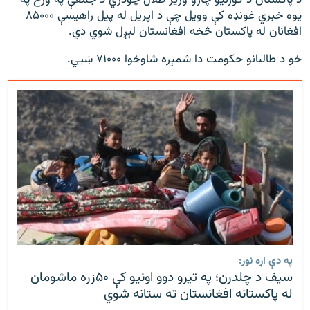
د پاکستان د کورنیو چارو وزیر طلال چودري د جمعې په ورځ په
480p
360p
240p
Auto
یوه خبري غونډه کې وویل چې د اپریل له پیل راهیسې ۸۵۰۰۰
افغانان له پاکستان څخه افغانستان لېږل شوي دي.
1080p
720p
خو د طالبانو حکومت دا شمېره شاوخوا ۷۱۰۰۰ ښيي.
په دې اړه نور:
سیف د چلدرن؛ په تیرو دوو اونیو کې ۵۰زره ماشومان
له پاکستانه افغانستان ته ستانه شوي