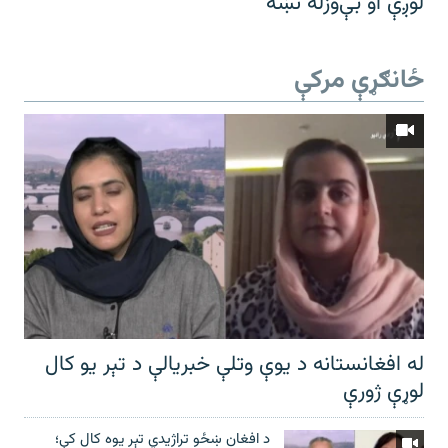
لوږې او بې‌وزله نښه
ځانګړې مرکې
له افغانستانه د یوې وتلې خبریالې د تېر يو کال
لوړې ژورې
د افغان ښځو تراژیدي تېر یوه کال کې؛