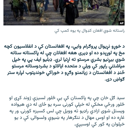
اړیکه
دري پاڼه
Azadi English
راستانه شوي افغان کډوال په یوه کمپ کې
راسره ملګري شئ
د خوړو نړیوال پروګرام وايي، په افغانستان کې د انفلاسیون کچه
مخ په لوړېدو ده او ډیری هغه افغانان چې له پاکستانه ستانه
شوي بیړنیو بشري مرستو ته اړتیا لري. ډبلیو ایف پي په خپل
میاشتني راپور کې ویلي د متحده ایالاتو د بشردوستانه مرستو
د ازادې اروپا/ ازادي راډيو ټولې پاڼې
ځنډ د افغانستان د زيانمنو وګړو د خوراکي خونديتوب لپاره ستر
ګواښ دی.
سید ګل خان چې په پاکستان کې یې څلور لسیزې ژوند کړی او
څلور ورځې مخکې له خپلې کورنۍ سره یو ځای له دې هیواده
ویستل شوی ازادي راډیو ته وویل چې لس کسیزه کورنۍ ور په
غاړه ده او اوس مهال د ننګرهار په ښیوې ولسوالۍ کې د یو
خپلوان په کور کې اوسیږي.