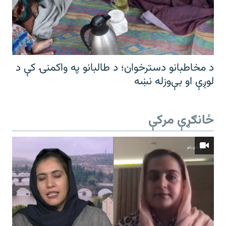
د مخاطبانو دسترخوان؛ د طالبانو په واکمنۍ کې د
لوږې او بې‌وزله نښه
ځانګړې مرکې