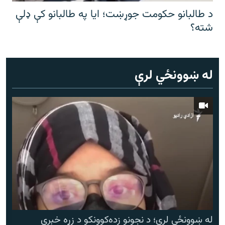
د طالبانو حکومت جوړښت؛ ایا په طالبانو کې ډلې
شته؟
له ښوونځي لرې
له ښوونځي لرې؛ د نجونو زده‌کوونکو د زړه خبرې