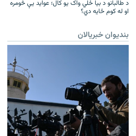
د طالبانو د بیا ځلي واک یو کال؛ عواید یې څومره
او له کوم ځایه دي؟
بندیوان خبریالان