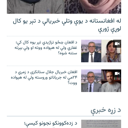
له افغانستانه د یوې وتلې خبریالې د تېر يو کال
لوړې ژورې
د افغان ښځو تراژیدي تېر یوه کال کې؛
غفاري ولې له هېواده ووته او ولې بېرته
ستنه شوه؟
افغان خبریال جلال ستانکزی د زمري د
۲۴مې له جریاناتو وروسته ولې له هېواده
ووت؟
د زړه خبرې
د زده‌کوونکو نجونو کیسې؛