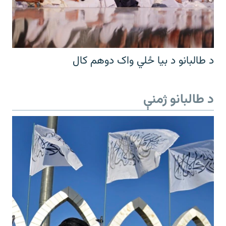
د طالبانو د بیا ځلي واک دوهم کال
د طالبانو ژمنې