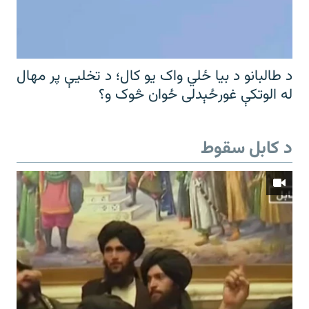
د طالبانو د بیا ځلي واک یو کال؛ د تخلیې پر مهال
له الوتکې غورځېدلی ځوان څوک و؟
د کابل سقوط