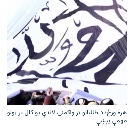
هره ورځ؛ د طالبانو تر واکمنۍ لاندې یو کال تر ټولو
مهمې پېښې