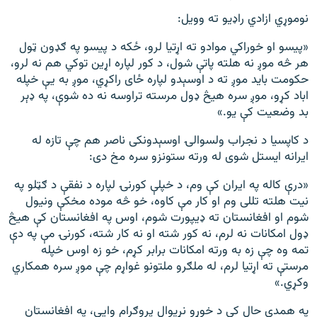
نوموړي ازادي راډیو ته وویل:
«پیسو او خوراکي موادو ته اړتیا لرو، ځکه د پیسو په ګډون ټول
هر څه موږ نه هلته پاتې شول، د کور لپاره اړین توکي هم نه لرو،
حکومت باید موږ ته د اوسېدو لپاره ځای راکړي، موږ به یې خپله
اباد کړو، موږ سره هیڅ ډول مرسته تراوسه نه ده شوې، په ډېر
بد وضعیت کې یو.»
د کاپسیا د نجراب ولسوالۍ اوسېدونکی ناصر هم چې تازه له
ایرانه ایستل شوی له ورته ستونزو سره مخ دی:
«درې کاله په ایران کې وم، د خپلې کورنۍ لپاره د نفقې د ګټلو په
نیت هلته تللی وم او کار مې کاوه، خو څه موده مخکې ونیول
شوم او افغانستان ته ډیپورت شوم، اوس په افغانستان کې هیڅ
ډول امکانات نه لرم، نه کور شته او نه کار شته، کورنۍ مې په دې
تمه وه چې زه به ورته امکانات برابر کړم، خو زه اوس خپله
مرستې ته اړتیا لرم، له ملګرو ملتونو غواړم چې موږ سره همکاري
وکړي.»
په همدې حال کې د خوړو نړیوال پروګرام وايي، په افغانستان