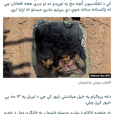
کې د انفلاسیون کچه مخ په لوړېدو ده او ډیری هغه افغانان چې
له پاکستانه ستانه شوي دي بیړنیو بشري مرستو ته اړتیا لري.
افغان بیوزلي ماشومان
دغه پروګرام په خپل میاشتني راپور کې چې د اپریل په ۱۳ مه یې
خپور کړی ویلي:
«د متحده ایالاتو د بشري مرستو ځنډول، په ځانګړي ډول د خوړو