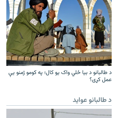
د طالبانو د بیا ځلي واک یو کال؛ په کومو ژمنو یې
عمل کړی؟
د طالبانو عواید