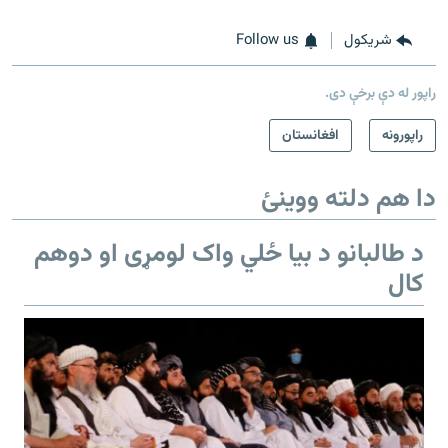
شريکول
Follow us
راپور له دې برخې دی.
راپورونه
افغانستان
دا هم دلته ووینئ
د طالبانو د بیا ځلي واک لومړی او دوهم
کال