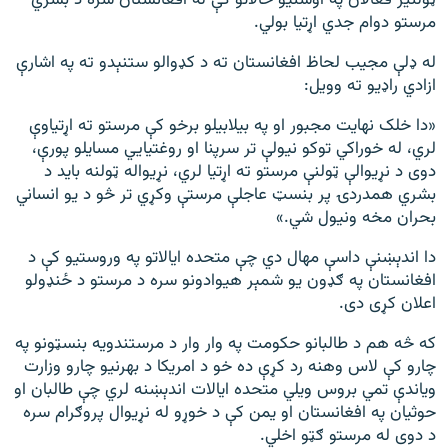
مرستو دوام جدي اړتیا بولي.
له ډلې مجیب لحاظ افغانستان ته د کډوالو ستنېدو ته په اشارې
ازادي راډيو ته وویل:
«دا خلک نهایت مجبور او په بیلابیلو برخو کې مرستو ته اړتیاوې
لري، له خوراکي توکو نیولې تر سرپنا او روغتیايي مسایلو پورې،
دوی د نړیوالې ټولنې مرستو ته اړتیا لري، نړیواله ټولنه باید د
بشري همدردۍ پر بنسټ عاجلې مرستې وکړي تر څو د یو انساني
بحران مخه ونیول شي.»
دا اندېښنې داسې مهال دي چې متحده ایالاتو په وروستیو کې د
افغانستان په ګډون یو شمېر هیوادونو سره د مرستو د ځنډولو
اعلان کړی دی.
که څه هم د طالبانو حکومت په وار وار د مرستندویه بنسټونو په
چارو کې لاس وهنه رد کړې ده خو د امریکا د بهرنیو چارو وزارت
ویاندې تمي بروس ویلي متحده ایالات اندېښنه لري چې طالبان او
حوثیان په افغانستان او یمن کې د خوړو له نړیوال پروګرام سره
د دوی له مرستو ګټو اخلي.