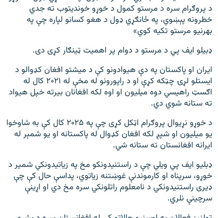
د پروګرام سره د مرستو کمول د خوړو خوندیتوب ته جدي
خطرونه پېښوي، په ځانګړي ډول د هغو کسانو لپاره چې په
بهرنیو مرستو تکیه کوي»
ډبیلو ایف پي د مرستو د دوام پر اهمیت ټینګار کړی دی.
ایران او پاکستان په دې هیوادونو کې د میشتو افغان کډوالو د
ایستلو لړۍ چټکه کړې او د راپورونو له مخې له ۲۰۲۱ کال له
اګسټ راهیسي دوه میلیون او اوه لکه افغانان بیرته خپل هیواد
ته ستانه شوي دي.
د خوړو نړیوال پروګرام اټکل کړی چې په ۲۰۲۵ کال کې به شاوخوا
یو میلیون او شپږ لکه افغان کډوال له پاکستانه او یو شمېر له
ایرانه افغانستان ته ستانه شي.
ډبلیو ایف پي ویلي چې د راستنیدونکو مخ په زیاتیدونکي شمیر د
خوړو، سرپناه او کارموندنې غوښتنه زیاتوي، پداسې حال کې چې
ډیری راستنیدونکي د نامعلوم راتلونکي سره مخ دي او اړینې
سرچینې نلري.
ټولنیز فعالان په اوسنیو حالاتو کې له افغانستان سره د بشري