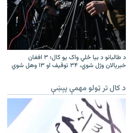
د طالبانو د بیا ځلي واک یو کال؛ ۳ افغان
خبریالان وژل شوي، ۳۴ توقیف او ۱۳ وهل شوي
د کال تر ټولو مهمې پېښې