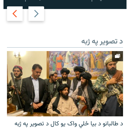
Next
Previous
slide
slide
د تصویر په ژبه
د طالبانو د بیا ځلي واک یو کال د تصویر په ژبه