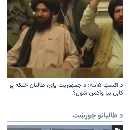
د اګسټ ۱۵مه: د جمهوریت پای، طالبان څنګه پر
کابل بیا واکمن شول؟
د طالبانو جوړښت