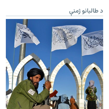
د طالبانو ژمنې