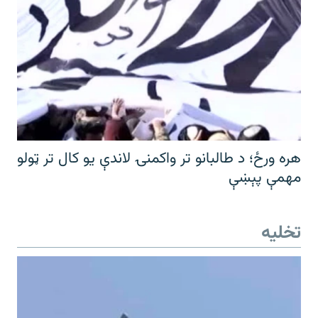
هره ورځ؛ د طالبانو تر واکمنۍ لاندې یو کال تر ټولو
مهمې پېښې
تخلیه