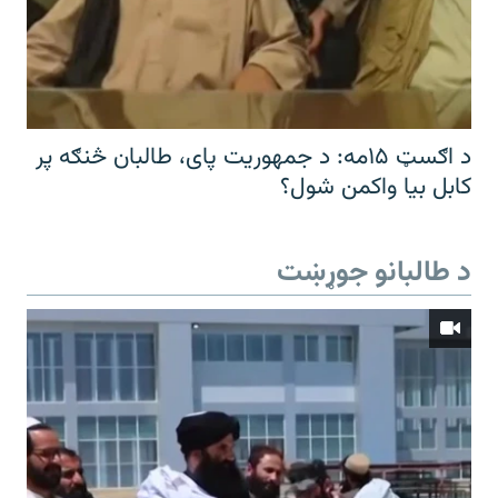
د اګسټ ۱۵مه: د جمهوریت پای، طالبان څنګه پر
کابل بیا واکمن شول؟
د طالبانو جوړښت