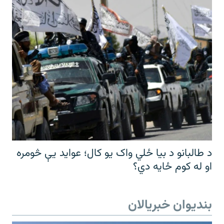
د طالبانو د بیا ځلي واک یو کال؛ عواید یې څومره
او له کوم ځایه دي؟
بندیوان خبریالان