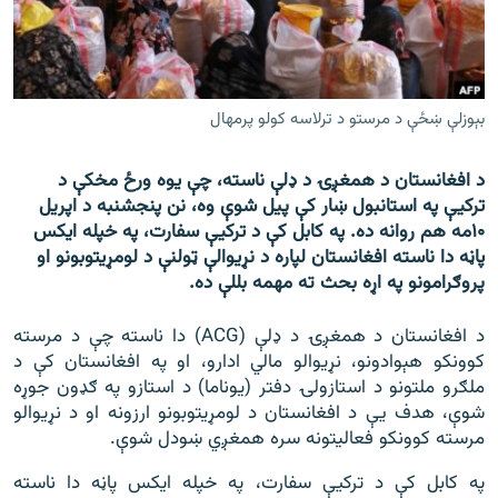
اړیکه
دري پاڼه
Azadi English
بېوزلې ښځې د مرستو د ترلاسه کولو پرمهال
راسره ملګري شئ
د افغانستان د همغږۍ د ډلې ناسته، چې یوه ورځ مخکې د
ترکيې په استانبول ښار کې پیل شوې وه، نن پنجشنبه د اپریل
۱۰مه هم روانه ده. په کابل کې د ترکيې سفارت، په خپله ایکس
پاڼه دا ناسته افغانستان لپاره د نړیوالې ټولنې د لومړیتوبونو او
د ازادې اروپا/ ازادي راډيو ټولې پاڼې
پروګرامونو په اړه بحث ته مهمه بللې ده.
د افغانستان د همغږۍ د ډلې (ACG) دا ناسته چې د مرسته
کوونکو هېوادونو، نړیوالو مالي ادارو، او په افغانستان کې د
ملګرو ملتونو د استازولۍ دفتر (یوناما) د استازو په ګډون جوړه
شوې، هدف یې د افغانستان د لومړیتوبونو ارزونه او د نړیوالو
مرسته کوونکو فعالیتونه سره همغږي ښودل شوې.
په کابل کې د ترکيې سفارت، په خپله ایکس پاڼه دا ناسته