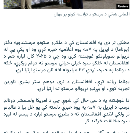
افغانې ښځې د مرستو د ترلاسه کولو پر مهال
مخکې تر دې په افغانستان کې د ملګرو ملتونو مرستندویه دفتر
(یوناما) د اپریل په ۷مه یوه اعلامیه خپره کړې وه او پکې یې له
نړیوالو تمویلونکو غوښتنه کړې وه چې د ۲۰۲۵ کال لپاره هم د
افغانستان له خلکو سره خپلې حیاتي مرستو ته دوام ورکړي، ځکه
د یوناما په خبره، نږدې ۲۳ میلیونه افغانان مرستو اړتیا لري.
یوناما زیاته کړې، افغانستان د نړۍ دوهم ستر بشري ناورین
تجربه کوي، او بېړنیو نړیوالو مرستو ته اړتیا لري.
دا غوښتنه په داسې حال کې شوې چې د امریکا ولسمشر ډونالډ
ټرمپ د اپریل په ۷مه په یوه خبري ناسته کې یو ځل بیا د طالبانو
تر ولکې لاندې افغانستان ته د بشري مرستو لپاره د پیسو له لېږد
سره مخالفت څرګند کړ.
رویټرز خبري آژانس هم د اپریل په ۹مه راپور ورکړ چې امریکا نه