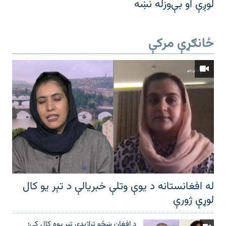
لوږې او بې‌وزله نښه
ځانګړې مرکې
له افغانستانه د یوې وتلې خبریالې د تېر يو کال
لوړې ژورې
د افغان ښځو تراژیدي تېر یوه کال کې؛