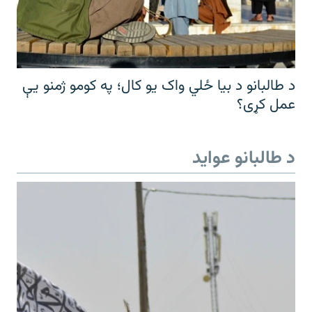
د طالبانو د بیا ځلي واک یو کال؛ په کومو ژمنو یې
عمل کړی؟
د طالبانو عواید