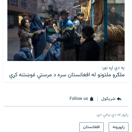
په دې اړه نور:
ملګرو ملتونو له افغانستان سره د مرستې غوښتنه کړې
شريکول
Follow us
راپور له دې برخې دی.
راپورونه
افغانستان