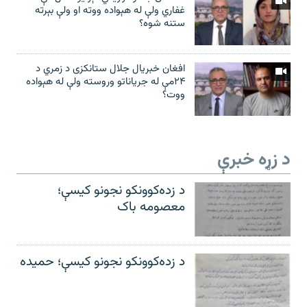
غفاري ولې له هېواده ووته او ولې بېرته
ستنه شوه؟
افغان خبریال جلال ستانکزی د زمري د
۲۴مې له جریاناتو وروسته ولې له هېواده
ووت؟
د زړه خبرې
د زده‌کوونکو نجونو کیسې؛
معصومه باک
د زده‌کوونکو نجونو کیسې؛ حمیده