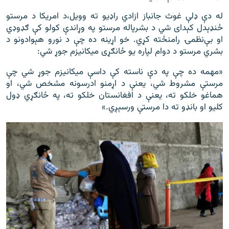
له دې ډلې غوث جانباز ازادي راډیو ته وویل،د امریکا د مرستو
ځنډېدل کېدای شي د بشرپاله مرستو په وړاندې کولو کې ګډوډي
او بې‌نظمۍ رامنځته کړي. خو اړینه ده چې د نورو هېوادونو د
بشري مرستو د دوام لپاره یو ځانګړی میکانیزم جوړ شي:
«مهمه ده چې په دې ناسته کې داسې میکانیزم جوړ شي چې
مرستې مشروط شي، یعنې د اړمنو ادرسونه مشخص شي، او
هماغو خلکو ته، یعنې د افغانستان خلکو ته، په ځانګړي ډول
کلیو او بانډو ته دا مرستې ورسېږي.»