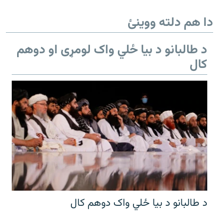
دا هم دلته ووینئ
د طالبانو د بیا ځلي واک لومړی او دوهم
کال
د طالبانو د بیا ځلي واک دوهم کال