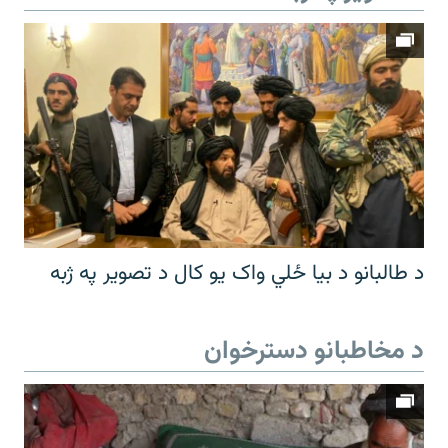
د طالبانو د بیا ځلي واک یو کال د تصویر په ژبه
د مخاطبانو دسترخوان