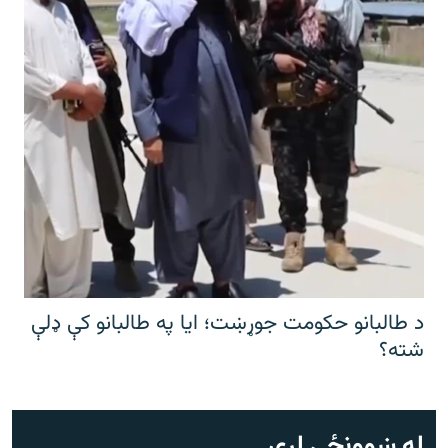
د طالبانو حکومت جوړښت؛ ایا په طالبانو کې ډلې
شته؟
له ښوونځي لرې