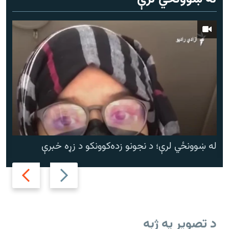
له ښوونځي لرې؛ د نجونو زده‌کوونکو د زړه خبرې
Next
Previous
slide
slide
د تصویر په ژبه