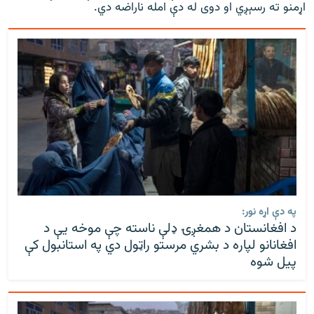
اړمنو ته رسېږي او دوی له دې امله ناراضه دي.
په دې اړه نور:
د افغانستان د همغږۍ ډلې ناسته چې موخه يې د
افغانانو لپاره د بشري مرستو راټول دي په استانبول کې
پیل شوه