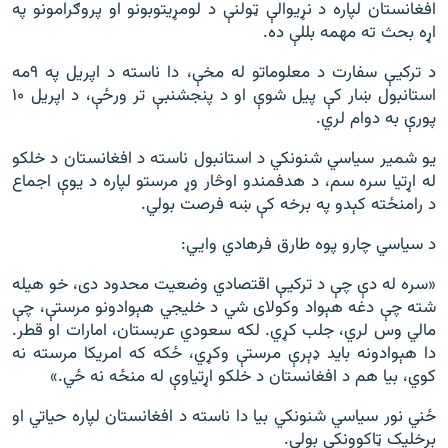
افغانستان لپاره د نړیوالې ټولنې د لومړیتوبونو او پروګرامونو په
اړه بحث ته مهمه بللې ده.
د ترکيې سفارت د معلوماتو له مخې، دا ناسته د اپریل په ۹مه
استانبول ښار کې پیل شوې او د پنجشنبې تر ورځې، د اپریل ۱۰
پورې به دوام لري.
یو شمیر سیاسي شنونکي د استانبول ناسته د افغانستان د خلکو
له اړتیا سره سم، د هدفمندو اوڅار وړ مرستو لپاره د یوې اجماع
د رامنځته کېدو په برخه کې ښه فرصت بولي.
د سیاسي چارو پوه طارق فرهادي وايي:
«سره له دې چې د ترکیې اقتصادي وضعیت محدود دی، خو هیله
شته چې دغه هېواد وکولای شي د خلیجي هېوادونو مرستې، چې
مالي وس لري، جلب کړي. لکه سعودي عربستان، امارات او قطر.
دا هېوادونه باید ډېرې مرستې وکړي، ځکه که امریکا مرسته نه
کوي، بیا هم د افغانستان د خلکو اړتیاوې له منځه نه ځي.»
ځني نور سیاسي شنونکي بیا دا ناسته د افغانستان لپاره حیاتي او
برخلیک ټاکوونکې بولي.