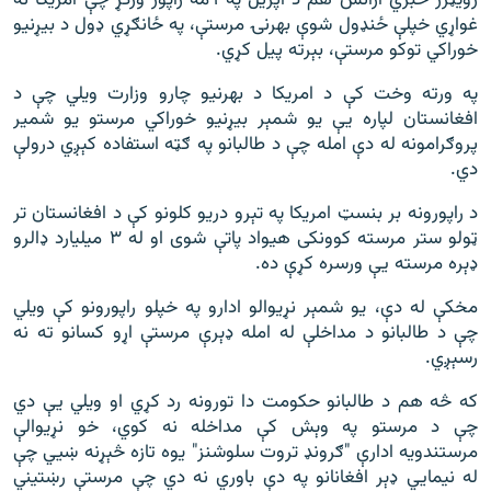
غواړي خپلې ځنډول شوې بهرنۍ مرستې، په ځانګړي ډول د بیړنیو
خوراکي توکو مرستې، بېرته پیل کړي.
په ورته وخت کې د امریکا د بهرنیو چارو وزارت ویلي چې د
افغانستان لپاره یې یو شمېر بیړنیو خوراکي مرستو یو شمیر
پروګرامونه له دې امله چې د طالبانو په ګټه استفاده کېږي درولې
دي.
د راپورونه بر بنسټ امریکا په تېرو دریو کلونو کې د افغانستان تر
ټولو ستر مرسته کوونکی هیواد پاتې شوی او له ۳ میلیارد ډالرو
ډېره مرسته یې ورسره کړې ده.
مخکې له دې، یو شمېر نړیوالو ادارو په خپلو راپورونو کې ویلي
چې د طالبانو د مداخلې له امله ډېرې مرستې اړو کسانو ته نه
رسېږي.
که څه هم د طالبانو حکومت دا تورونه رد کړي او ویلي یې دي
چې د مرستو په وېش کې مداخله نه کوي، خو نړیوالې
مرستندویه ادارې "ګرونډ تروت سلوشنز" یوه تازه څېړنه ښيي چې
له نیمايي ډېر افغانانو په دې باوري نه دي چې مرستې رښتیني