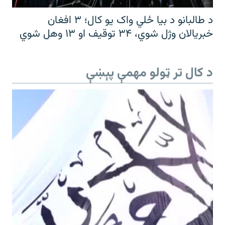
د طالبانو د بیا ځلي واک یو کال؛ ۳ افغان
خبریالان وژل شوي، ۳۴ توقیف او ۱۳ وهل شوي
د کال تر ټولو مهمې پېښې