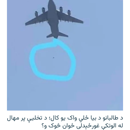
د طالبانو د بیا ځلي واک یو کال؛ د تخلیې پر مهال
له الوتکې غورځېدلی ځوان څوک و؟