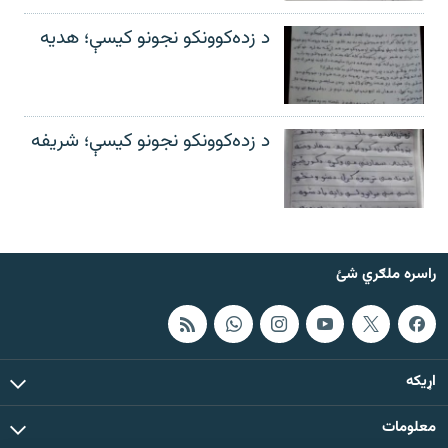
د زده‌کوونکو نجونو کیسې؛ هدیه
د زده‌کوونکو نجونو کیسې؛ شریفه
راسره ملګري شئ
اړيکه
معلومات