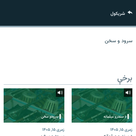
اړیکه
شريکول
دري پاڼه
Azadi English
سرود و سخن
راسره ملګري شئ
برخې
د ازادې اروپا/ ازادي راډيو ټولې پاڼې
زمری ۱۵, ۱۴۰۵
زمری ۱۵, ۱۴۰۵