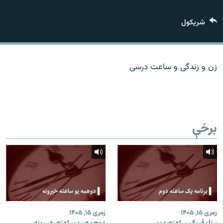
اړیکه
شريکول
دري پاڼه
Azadi English
زن و زندگی و ساعت درسی
راسره ملګري شئ
برخې
د ازادې اروپا/ ازادي راډيو ټولې پاڼې
زمری ۱۵, ۱۴۰۵
زمری ۱۵, ۱۴۰۵