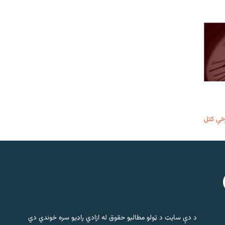
خې کتل
د دې سایټ د ټولو مطالبو حقوق له ازادي راډیو سره خوندي دي