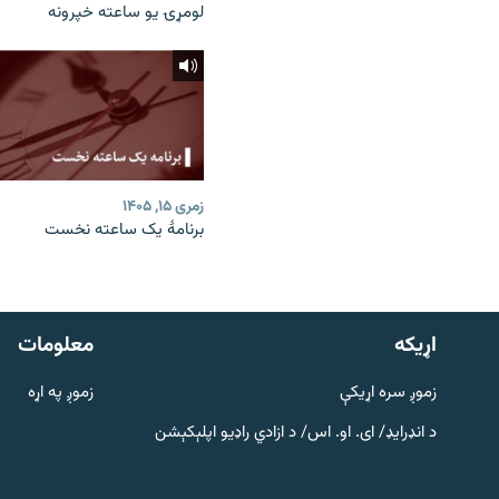
لومړۍ یو ساعته خپرونه
زمری ۱۵, ۱۴۰۵
برنامۀ یک ساعته نخست
دري پاڼه
Azadi English
اړيکه
معلومات
راسره ملګري شئ
زموږ سره اړیکې
زموږ په اړه
د انډرایډ/ ای. او. اس/ د ازادي راډیو اپلېکېشن
د ازادې اروپا/ ازادي راډيو ټولې پاڼې