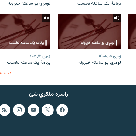
برنامۀ یک ساعته نخست
لومړۍ یو ساعته خپرونه
زمری ۱۵, ۱۴۰۵
زمری ۱۴, ۱۴۰۵
لومړۍ یو ساعته خپرونه
برنامۀ یک ساعته نخست
ټولې بر
راسره ملګري شئ