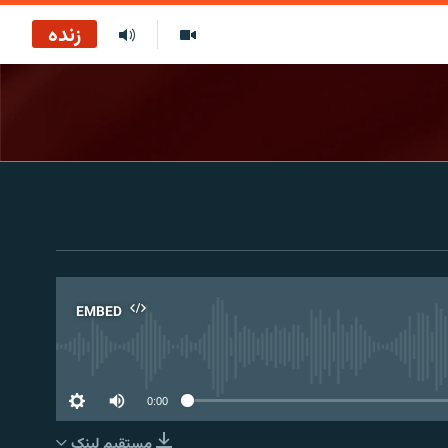
زنده
EMBED
No 
0:00
مستقیم لېنک