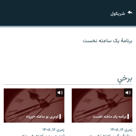
اړیکه
شريکول
دري پاڼه
Azadi English
برنامۀ یک ساعته نخست
راسره ملګري شئ
برخې
د ازادې اروپا/ ازادي راډيو ټولې پاڼې
زمری ۱۶, ۱۴۰۵
زمری ۱۶, ۱۴۰۵