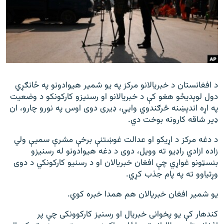
اړیکه
دري پاڼه
Azadi English
راسره ملګري شئ
د افغانستان د خبریالانو مرکز په یو شمیر هیوادونو په ځانګړي
دول لوېدیځو هغو کې د خبریالانو او رسنیزو کارکونکو د وضعیت
په اړه اندېښنه څرګندوي وايي، ډیری دوی اوس په نورو چارو، ان
ډیر شاقه کارونه بوخت دي.
د ازادې اروپا/ ازادي راډيو ټولې پاڼې
د دغه مرکز د اړیکو او عدالت غوښتنې برخې مشرې سمیې ولي
زاده ازادي راډیو ته وویل، دوی د دغه هیوادونو له رسنیزو
بنسټونو غواړي چې افغان خبریالان او د رسنیو کارکونکي د دوی
وړتیاوو ته په پام جذب کړي.
یو شمیر افغان خبریالان هم همدا خبره کوي.
کندهار کې یو پخوانی خبریال او رسنیز کارکوونکی چې پر