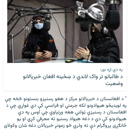
په دې اړه نور:
د طالبانو تر واک لاندي د ښځينه افغان خبریالانو
وضعیت
" د افغانستان د خبریالانو مرکز د هغو رسنیزو بنستونو څخه چې
په لویدیځو هیوادونو لکه جرمني او فرانسې کې دي غواړي چې د
افغانستان د رسنیزې ټولنې هغه وړتیاوې چې اوس په دې
هیوادونو کې دي د دغه هیواد رسنیو ته معرفي کړي او یو
ځانګړی پروګرام دې ته ولري څو زمونږ خبریالان دغه شان وکولای