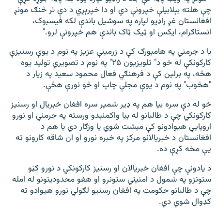
چې هلته بېلابیلې خپرونې دي او دا خپرېږي د دې تر څنګ مونږ
افغانستان غږ راډیو لپاره په سوشیل باندې لکه فیسبوک،
انستاګرام، ایکس او ټیک ټاک باندې هم خپرونې لرو."
یا د جرمني په هامبورګ کې د زرمینې عزیز په نوم د یوې رسنیزې
کارکونکې له خو د" تلویزیون ۲۵" په نوم د تصویري تولید یوه
هڅه، په برلین کې د فرهنګي فعال محمود سعید په زیار د
"هڅوب" په نوم د یوې مجلې چاپ او څو نورې هڅې.
خو له دې سره بیا هم په ډیر شمیر سره افغان خبریال او رسنیز
کارکونکي چې د طالبانو له بیا واکمنېدو ورسته په جرمني او نورو
اروپايي هیوادونو کې میشت شوي یا وزګار دي یا هم د
افغانستان د خبریالانو مرکز په خبره نورو او ان شاقه کارونو ته
یې مخه کړې ده.
د یادونې چې افغان خبریالان او رسنیز کارکونکي د نورو ګڼو
ستونزو په شمول د امنیتي ستونرو او هغو محدودیتونو له امله
چې د طالبانو حکومت په افغان رسنیو لګولي نورو هیوادو ته
کډوال شوي دي.