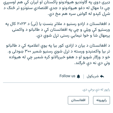
ډیری دوی په ګاونديو هیوادونو پاکستان او ایران کې هم اوسېږي
چې دا مهال له دغو هیوادونو د جدي اقتصادي ستونزو تر څنګ د
شړل کېدو له ګواښ سره هم مخ دي.
د افغانستان د ازادو رسنیو د ملاتړ بنسټ یا (نی) د ۲۰۲۳ کال په
ورستیو کې ویلي و چې په افغانستان کې د طالبانو د واکمنۍ
پرمهال شا و خوا نیمايي رسنۍ تړل شوي دي.
د افغانستان د بیان د ازادۍ کور بیا په یوې اعلامیه کې د طالبانو
تر بیا واکمنېدو ورسته د تړل شوي رسنیو شمیر ۳۰۰ ښودلی و.
خو د وزګار شویو او د هغو خبریالانو کره شمیر چې له هیواده
وتي دي نه دې څرګند.
شريکول
Follow us
راپور له دې برخې دی.
راپورونه
افغانستان