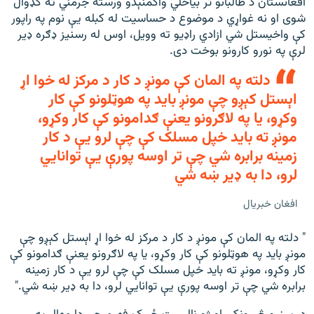
افغانستان د طالبانو تر بیاځلي واکمنېدو ورسته جرمني ته کډوال
شوی او نه غواړي د موضوع د حساسیت له کبله یې نوم په راپور
کې واخیستل شي ازادي راډیو ته وویل، اوس له رسنیز ډګره ډیر
لرې په نورو کارونو بوخت دی.
دلته په المان کې مونږ د کار د مرکز له خوا اړ
اېستل کېږو چې مونږ باید په هوټلونو کې کار
وکړو، یا په لاګرونو یعنې ګدامونو کې کار وکړو،
مونږ ته باید خپل مسلک کې چې لرو یې د کار
زمینه برابره شي چې تر اوسه پورې یې توانايي
لرو، دا به ډیر ښه شي
افغان خبریال
" دلته په المان کې مونږ د کار د مرکز له خوا اړ اېستل کېږو چې
مونږ باید په هوټلونو کې کار وکړو، یا په لاګرونو یعنې ګدامونو کې
کار وکړو، مونږ ته باید خپل مسلک کې چې لرو یې د کار زمینه
برابره شي چې تر اوسه پورې یې توانايي لرو، دا به ډیر ښه شي."