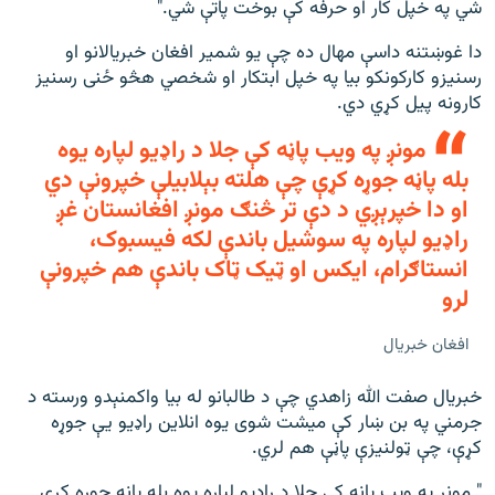
شي په خپل کار او حرفه کې بوخت پاتې شي."
دا غوښتنه داسې مهال ده چې یو شمیر افغان خبریالانو او
رسنیزو کارکونکو بیا په خپل ابتکار او شخصي هڅو ځنی رسنیز
کارونه پیل کړي دي.
مونږ په ویب پاڼه کې جلا د راډیو لپاره یوه
بله پاڼه جوړه کړې چې هلته بېلابیلې خپرونې دي
او دا خپرېږي د دې تر څنګ مونږ افغانستان غږ
راډیو لپاره په سوشیل باندې لکه فیسبوک،
انستاګرام، ایکس او ټیک ټاک باندې هم خپرونې
لرو
افغان خبریال
خبریال صفت الله زاهدي چې د طالبانو له بیا واکمنېدو ورسته د
جرمني په بن ښار کې میشت شوی یوه انلاین راډیو یې جوړه
کړې، چې ټولنیزې پاڼې هم لري.
" مونږ په ویب پاڼه کې جلا د راډیو لپاره یوه بله پاڼه جوړه کړې