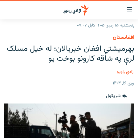
اسرسۍ
ړ
پنجشنبه ۱۵ زمری ۱۴۰۵ کابل ۰۷:۰۷
ېنکونه
کورپاڼه
افغانستان
صلي
راپورونه
بهرمیشتي افغان خبریالان؛ له خپل مسلک
تن
خبرونه
افغانستان
لرې په شاقه کارونو بوخت یو
ه
رتلل
د خپرونو جدول
سیمه
افغانستان
صلي
ازادي راډیو
مرکې
نړۍ
منځنی ختیځ
ېنو
وری ۱۶, ۱۴۰۴
ه
اونیزې خپرونې
نړۍ
رتلل
شريکول
انځوریزه برخه
ټون
ورزش
اڼې
ه
د کډوالۍ بحران
راجعه
'کووېډ-۱۹'