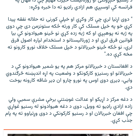
د رسنیو څېړونکی او ژورنالیست ځیرک فهیم چې دا مهال په
فرانسه کې اوسېږي هم ازادي راډیو ته دا خبره وکړه:
" دوی اړتیا لري چې کار وکړي او خپلې کورنۍ ته حلاله نفقه پیدا
کړي خو په خپل مسلک کې کار ورته ځکه ستونزمن دی چې دوی
په ژبه نه پوهېږي او که ژبه زده کړي نو ځینو هیوادونو کې بیا
قوانین فرق لري او د ژورنالیستانو د استخدام لپاره اصول فرق
لري، نو ځکه ځینو خبریالانو د خپل مسلک خلاف نورو کارونو ته
مخه کړې ده."
د افغانستان د خبریالانو مرکز هم په یو شمیر هیوادونو کې د
خبریالانو او رسنیزو کارکونکو د وضعیت په اړه اندېښنه څرګندوي
وايي، ډیری دوی اوس په نورو چارو ان ډیر شاقه کارونه بوخت
دي.
د دغه مرکز د اړیکو او عدالت غوښتنې برخې مشرې سمیې ولي
زاده ازادي راډیو ته وویل، دوی د دغه هیوادونو له رسنیو غواړي
چې افغان خبریالان او د رسنیو کارکونکي د دوی وړتیاوو ته په پام
جذب کړي.