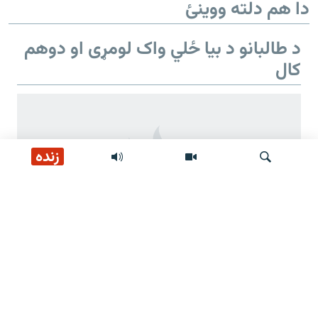
دا هم دلته ووینئ
د طالبانو د بیا ځلي واک لومړی او دوهم
کال
زنده
لټون
د طالبانو د بیا ځلي واک دوهم کال