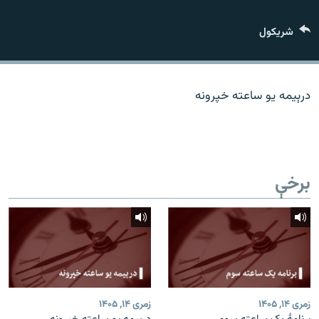
اړیکه
شريکول
دري پاڼه
Azadi English
درېیمه یو ساعته خپرونه
راسره ملګري شئ
برخې
د ازادې اروپا/ ازادي راډيو ټولې پاڼې
زمری ۱۴, ۱۴۰۵
زمری ۱۴, ۱۴۰۵