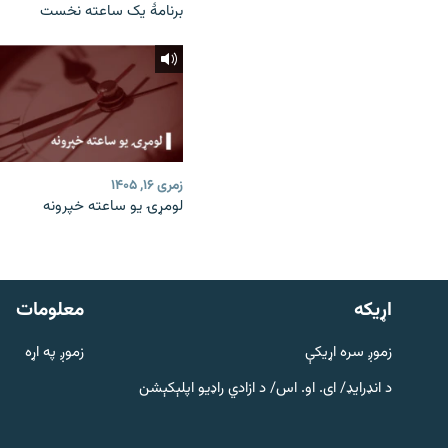
برنامۀ یک ساعته نخست
زمری ۱۶, ۱۴۰۵
لومړۍ یو ساعته خپرونه
دري پاڼه
Azadi English
اړيکه
معلومات
راسره ملګري شئ
زموږ سره اړیکې
زموږ په اړه
د انډرایډ/ ای. او. اس/ د ازادي راډیو اپلېکېشن
د ازادې اروپا/ ازادي راډيو ټولې پاڼې