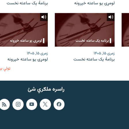
لومړۍ یو ساعته خپرونه
برنامۀ یک ساعته نخست
زمری ۱۵, ۱۴۰۵
زمری ۱۵, ۱۴۰۵
برنامۀ یک ساعته نخست
لومړۍ یو ساعته خپرونه
ټولې بر
راسره ملګري شئ