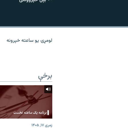
اړیکه
لومړۍ یو ساعته خپرونه
برخې
زمری ۱۷, ۱۴۰۵