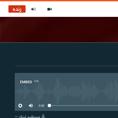
زنده
EMBED
No 
0:00
مستقیم لېنک