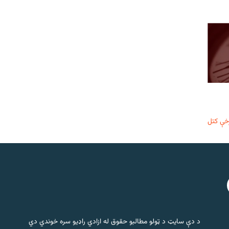
خې کتل
د دې سایټ د ټولو مطالبو حقوق له ازادي راډیو سره خوندي دي