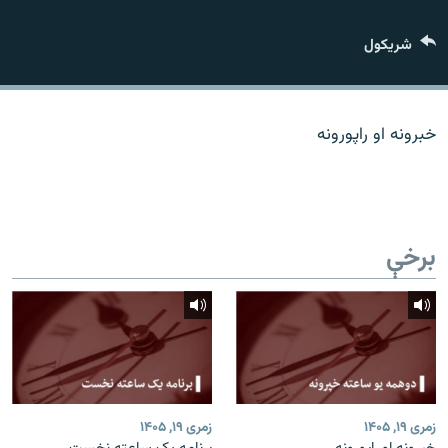
اړیکه
شريکول
دري پاڼه
Azadi English
خبرونه او راپورونه
راسره ملګري شئ
برخې
د ازادې اروپا/ ازادي راډيو ټولې پاڼې
زمری ۱۹, ۱۴۰۵
زمری ۱۹, ۱۴۰۵