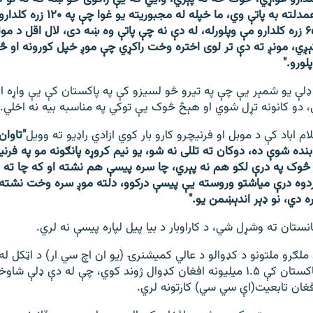
همدلته به پاتې وي، ما خپله له مج
۶۵ زره کلدارو مې وپلورله، له دې نه چې پاتې وه ښه دی، لال اقل د مو
ېږي، مونږ ته دې تر لوی اختره وخت راکړي چې موږ خپل کورونه او څ
لورو."
 ډلې یو شمېر یې چې په تیرو څو لسیزو کې په پاکستان کې یې واړه او 
 دو کانونه تړل شوي او هېڅ څوک یې توکي په مناسبه بیه نه اخلي.
ام اباد کې د موبل او فرنیچرو کارو بار کوي ازادي راډیو ته وویل
"تاوان
بنده شوې ده، دوکان ته تللی نه شو، یو نیم کروړه پانګونه مو په فرن
څوک په درې لکو هم نه پېري، چا سره پیسې هم نشته او که چا ته 
دوه درې میاشتو وروسته یې پیسې درکوو، دلته موږ سره وخت نشته، 
دي، نو ډېر اندېښمن یو."
ستان ته وشړل شي، د کاراوبار د بیا پیل لپاره پیسې نه لري.
 ملګرو ملتونو د کډوالو د عالي کمیشنرۍ (یو ان اچ سي ار) د اټکل له
فغان تابعیت(اې سي سي) کارتونه لري.