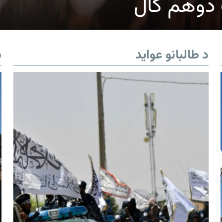
ک دوهم کال
د طالبانو عواید
ب