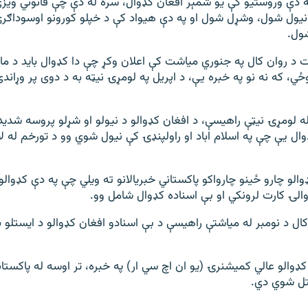
ه دې وروستیو کې یو شمېر افغان کډوال، سره له دې چې قانوني ویز
نیول شول، وشړل شول او په دې هیواد کې د خپلو کورونو اوسوداګرۍ
ول.
ي، که نه نو په خبره یې، د اپریل په لومړۍ نیټه به د دوی پر وړاندې 
له لومړۍ نیټې راهیسې، د افغان کډوالو د نیولو او شړلو پروسه شدید
ال یې چې په اسلام اباد او راولپنډۍ کې نیول شوي وو د تورخم له ل
الو چارو ځینو چارواکو پاکستاني خبریالانو ته ویلي چې په دې کډوال
الۍ کارت لرونکي او بې اسناده کډوال شامل وو.
اکستان د ۲۰۲۳ کال د نومبر له میاشتې راهیسې د بې اسنادو افغان کډوالو د ایستل
ستل شوي دي.