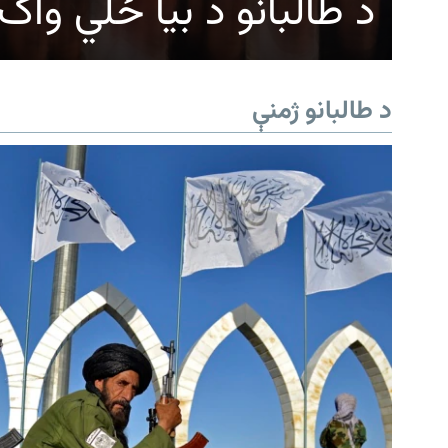
د طالبانو د بیا ځلي وا
د طالبانو ژمنې