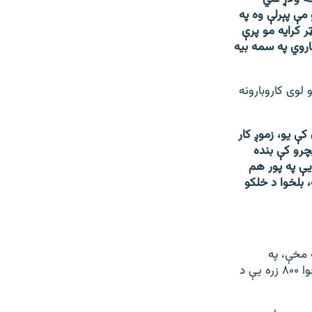
بوریته یو غوا چې په ۱۲۰ زره کلدارو مې پېرلې وه په
ټر کرایه مو پرې
اروي په سمه بیه
لوی کاروبارونه
 کې یو، زموږ کار
یچرو کې بنده
یې په پور هم
بلخوا د خلکو
 مخې، په
پاکستان کې ۱.۵ میلیونه افغان کډوال ژوند کوي، چې له دې ډلې شاوخوا ۸۰۰ زره یې د