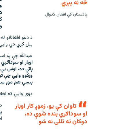
څه نه پېري
پاکستان کې افغان کډوال
ک
وپ
د دغو افغانانو له
پیل کړي دي وايي،
عبدالله چې په اسل
اوبار او سوداګري 
پاتې ده، اوس یې 
ورکوو وایي چې تر
پیسې هم موږ سره 
دوی وایي که افغان
تاوان کې یو، زموږ کار اوبار
د
او سوداګري بنده شوې ده،
ا
دوکان ته تللی نه شو