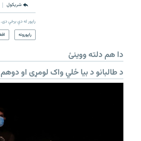
شريکول
راپور له دې برخې دی.
راپورونه
افغ
دا هم دلته ووینئ
د طالبانو د بیا ځلي واک لومړی او دوهم 