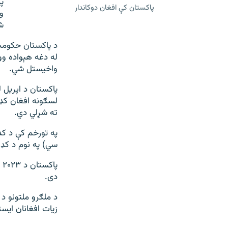
پ
پاکستان کې افغان دوکاندار
و
ش
له دغه هېواده ووځ
واخیستل شي.
پاکستان د اپریل 
لسګونه افغان کډو
ته شړلي دي.
په تورخم کې د کډو
سي) په نوم د کډو
پ
دی.
زیات افغانان ای