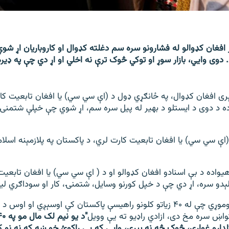
 افغان کډوالو له فشارونو سره سم دغلته کډوال او کاروباریان اړ شو
 دوی وایي، بازار سوړ او توکي څوک ترې نه اخلي او اړ دي چې په ډير
ری افغان کډوال، په ځانګړي ډول د (اې سي سي) یا افغان تابعیت کا
ه د دوی د ایستلو د بهیر له پیل سره سم، اړ شوي چې خپلې شتمنۍ لی
اې سي سي) یا افغان تابعیت کارت لري، د پاکستان په پلازمېنه اسلام 
یواده د بې اسنادو افغان کډوالو او د ( اې سي سي) یا افغان تابعیت
یلېدو سره، اړ دي چې د خپل کورنو وسایل، شتمنۍ، کار او سوداګري لیل
نوموړي چې له ۴۰ زیاتو کلونو راهیسې پاکستان کې اوسېږي او اوس
واښ سره مخ دی، ازادي راډیو ته یې وویل
لدارو غواړي، څوک څه نه پېري، وایي که یې راکوئ خو ښه که نه نو ک