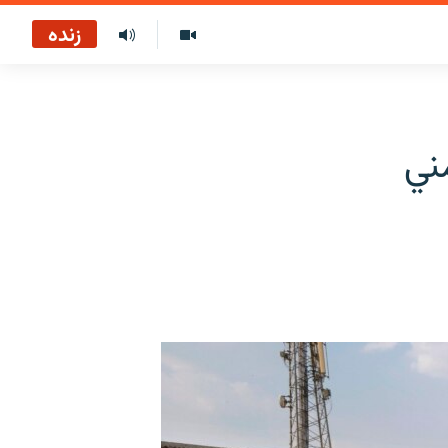
زنده
ني