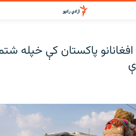
افغانانو پاکستان کې خپله شتم
ې