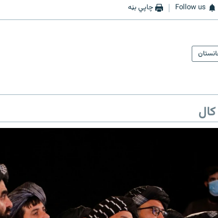
Follow us
چاپي بڼه
انستان
کال