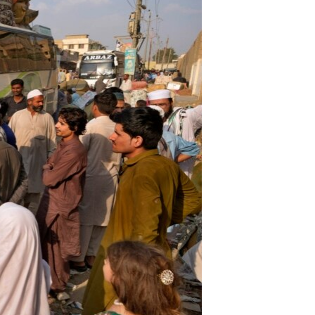
اړیکه