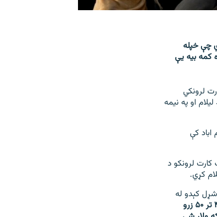
ي چې خپله
ه کمه بیه یې
رت لرونکي
لام او په نیمه
اباد کې
 کارت لرونکو د
ام کړي.
 د شړل کېدو له
"د یو نیم لک مال مو په ۴۰ تر ۵۰ زرو
ه ولاړ شي