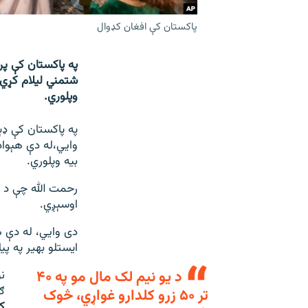
پاکستان کې افغان کډوال
په پاکستان کې پر
شتمني لیلام کړي.
وپلوري.
په پاکستان کې ډې
وايي،له دې هېواد
بیه وپلوري.
رحمت الله چې د (
اوسېږي.
دی وایي، له دې ه
ایستلو بهیر په پ
د یو نیم لک مال مو په ۴۰
ګ
تر ۵۰ زرو کلدارو غواړي، څوک
ک