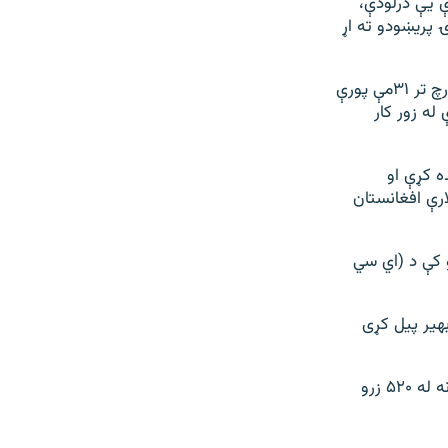
ې یې درلودې،
 پریښودو ته اړ
د پاکستان حکومت د روان کال په جنوري میاشت کې اعلان وکړ چې دا کډوال باید د مارچ تر ۳۱مې پورې
له زور کار
ه کړې او
ارې افغانستان
و کې د (اي سي
و بهیر پیل کړی
د ملګرو ملتونو د کډوالو عالي کمیشنرۍ (یو ان اچ سي ار) په خبره، تر اوسه له پاکستانه له ۵۲۰ زرو