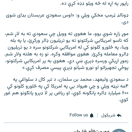
راپور په اړه له څه ویلو ډډه کړې ده.
ډونالډ ټرمپ مخکې ویلي و: «اوس سعودي عربستان بډای شوی
دی.
موږ زاړه شوي یوو، ما هغوی ته وویل چې سعودي ته به لاړ شم،
که تاسو امریکایي شرکتونو ته یو تریلیون ډالر ورکړئ، یا په بله
وینا، په څلورو کلونو کې له امریکايي شرکتونو سره د یو تریلیون
ډالرو معامله وکړئ. هغوی موافقه وکړه. نو زه به هلته ولاړ شم.
زموږ اړیکې ورسره ډېرې ښې دي. هغوی به پر امریکایي شرکتونو،
پوځي تجهیزاتو او نورو شیانو ډېرې پیسې مصرف کړي.»
د سعودي ولیعهد، محمد بن سلمان، د تېر کال د سلواغې په
۴مه نېټه ویلي و چې هېواد یې په امریکا کې په څلورو کلونو کې
۶۰۰ میلیارد ډالره پانګونه کوي، او ریاض پر لا ډېرو پانګونو هم غور
کوي.
شريکول
Follow us