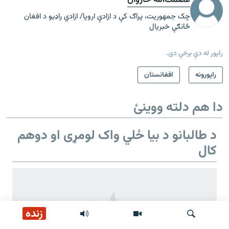
عصمت‌الله څاروان
چک جمهوریت، پراګ کې د ازادې اروپا/ ازادي راډیو د افغان
څانګې خبریال
راپور له دې برخې دی.
راپورونه
افغانستان
دا هم دلته ووینئ
د طالبانو د بیا ځلي واک لومړی او دوهم
کال
زنده