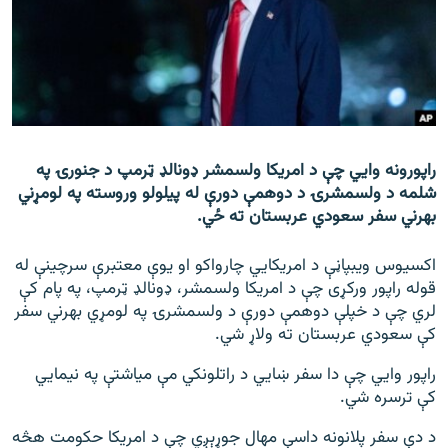
اړیکه
دري پاڼه
Azadi English
راسره ملګري شئ
راپورونه وايي چې د امریکا ولسمشر ډونالډ ټرمپ د جنورۍ په
شلمه د ولسمشرۍ د دوهمې دورې له پیلولو وروسته په لومړني
بهرني سفر سعودي عربستان ته ځي.
د ازادې اروپا/ ازادي راډيو ټولې پاڼې
اکسیوس ویبپاڼې د امریکایي چارواکو او یوې معتبرې سرچینې له
قوله راپور ورکړی چې د امریکا ولسمشر، ډونالډ ټرمپ، په پام کې
لري چې د خپلې دوهمې دورې د ولسمشرۍ په لومړي بهرني سفر
کې سعودي عربستان ته ولاړ شي.
راپور وايي چې دا سفر ښايي د راتلونکي مې میاشتې په نیمایي
کې ترسره شي.
د دې سفر پلانونه داسې مهال جوړېږي چې د امریکا حکومت هڅه