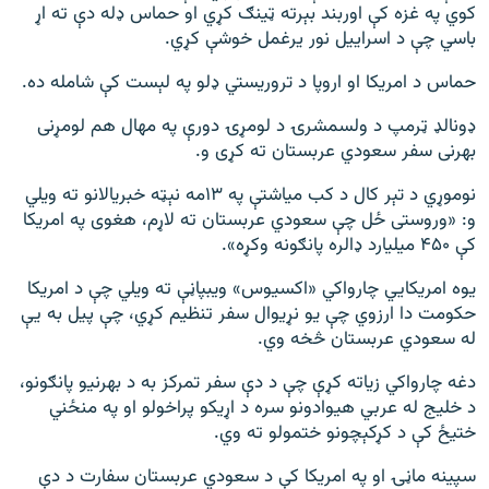
کوي په غزه کې اوربند بېرته ټینګ کړي او حماس ډله دې ته اړ
باسي چې د اسراییل نور یرغمل خوشې کړي.
حماس د امریکا او اروپا د تروریستي ډلو په لېست کې شامله ده.
ډونالډ ټرمپ د ولسمشرۍ د لومړۍ دورې په مهال هم لومړنی
بهرنی سفر سعودي عربستان ته کړی و.
نوموړي د تېر کال د کب میاشتې په ۱۳مه نېټه خبریالانو ته ویلي
و: «وروستی ځل چې سعودي عربستان ته لاړم، هغوی په امریکا
کې ۴۵۰ میلیارد ډالره پانګونه وکړه».
یوه امریکایي چارواکي «اکسیوس» ویبپاڼې ته ویلي چې د امریکا
حکومت دا ارزوي چې یو نړیوال سفر تنظیم کړي، چې پیل به یې
له سعودي عربستان څخه وي.
دغه چارواکي زیاته کړې چې د دې سفر تمرکز به د بهرنیو پانګونو،
د خلیج له عربي هیوادونو سره د اړیکو پراخولو او په منځني
ختیځ کې د کړکېچونو ختمولو ته وي.
سپینه ماڼۍ او په امریکا کې د سعودي عربستان سفارت د دې