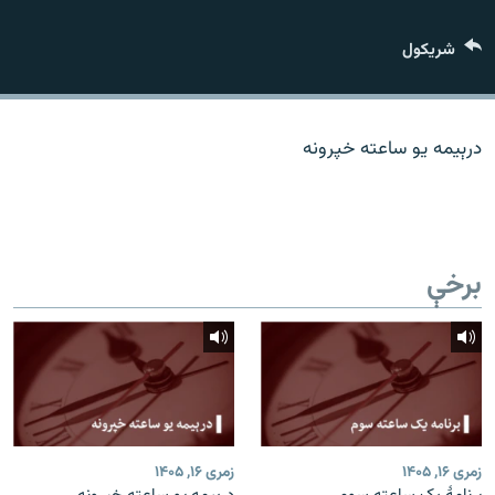
اړیکه
شريکول
دري پاڼه
Azadi English
درېیمه یو ساعته خپرونه
راسره ملګري شئ
برخې
د ازادې اروپا/ ازادي راډيو ټولې پاڼې
زمری ۱۶, ۱۴۰۵
زمری ۱۶, ۱۴۰۵