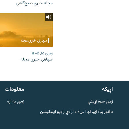
مجله خبری صبح‌گاهی
زمری ۱۵, ۱۴۰۵
سهارنۍ خبري مجله
دري پاڼه
Azadi English
اړيکه
معلومات
راسره ملګري شئ
زموږ سره اړیکې
زموږ په اړه
د انډرایډ/ ای. او. اس/ د ازادي راډیو اپلېکېشن
د ازادې اروپا/ ازادي راډيو ټولې پاڼې