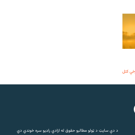
خې کتل
د دې سایټ د ټولو مطالبو حقوق له ازادي راډیو سره خوندي دي