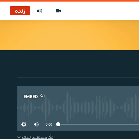
زنده
EMBED
No 
0:00
مستقیم لېنک