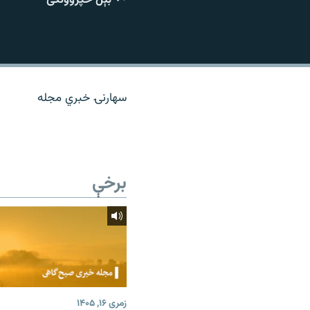
اړیکه
سهارنۍ خبري مجله
برخې
زمری ۱۶, ۱۴۰۵