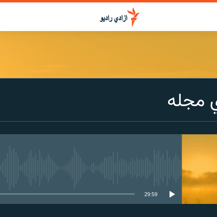
 مجله
media source currently available
29:59