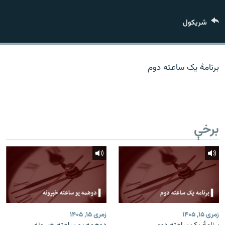
اړیکه
شريکول
دري پاڼه
Azadi English
برنامۀ یک ساعته دوم
راسره ملګري شئ
برخې
د ازادې اروپا/ ازادي راډيو ټولې پاڼې
زمری ۱۵, ۱۴۰۵
زمری ۱۵, ۱۴۰۵