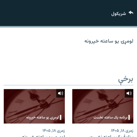
اړیکه
شريکول
دري پاڼه
Azadi English
لومړۍ یو ساعته خپرونه
راسره ملګري شئ
برخې
د ازادې اروپا/ ازادي راډيو ټولې پاڼې
زمری ۱۸, ۱۴۰۵
زمری ۱۸, ۱۴۰۵