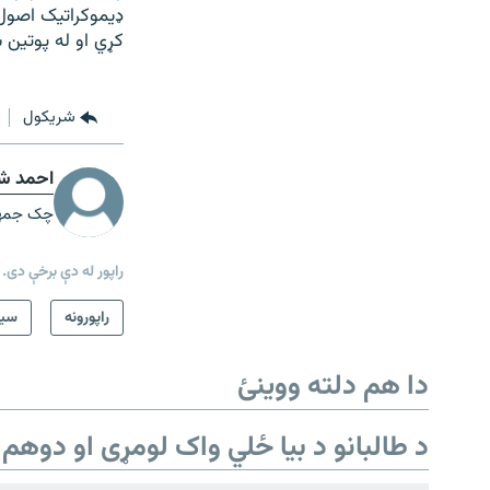
ډیموکراتیک اصول 
کړي او له پوتین 
شريکول
احمد شی
چک جمهوری
راپور له دې برخې دی.
دري پاڼه
راپورونه
سيم
Azadi English
دا هم دلته ووینئ
راسره ملګري شئ
د طالبانو د بیا ځلي واک لومړی او دوهم 