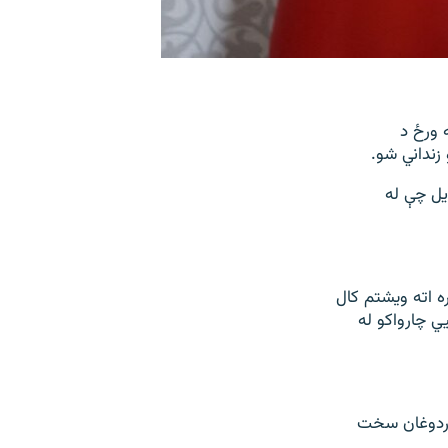
 ورځ د
 زنداني شو.
یل چې له
ه اته ویشتم کال
ي چارواکو له
 اردوغان سخت