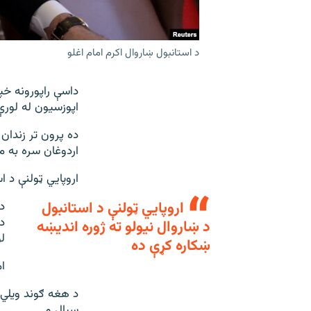
د استانبول ښاروال اکرم امام اغلو
داسې راپورونه خپ
اپوزسیون له لورې 
ده پرون تر زندان
اردوغان سره به مب
اروپایي ټولنې د ا
اروپایي ټولنې د استانبول
د
د
د ښاروال نیولو ته ژوره اندیښه
ل
ښکاره کړې ده
ا
د هغه ګوند ویلي 
سیال و.