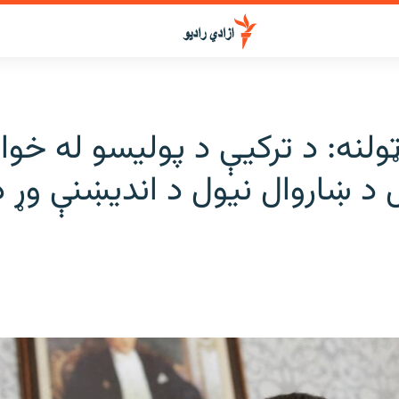
ټولنه: د ترکیې د پولیسو له خوا 
 د ښاروال نیول د اندیښنې وړ 