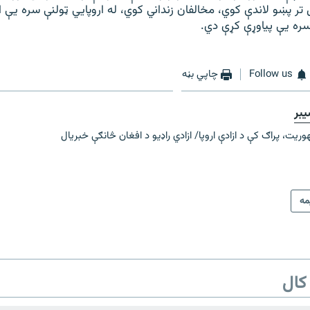
تر پښو لاندې کوي، مخالفان زنداني کوي، له اروپایي ټولنې سره یې ا
سره یې پياوړې کړې دي.
Follow us
چاپي بڼه
بر
ت، پراګ کې د ازادې اروپا/ ازادي راډیو د افغان څانګې خبریال
ه
کال