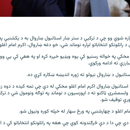
اره شوي وو چې د ترکیې د ستر ښار استانبول ښاروال به د یکشنبې په
د راتلونکو انتخاباتو لپاره نوماند شي، خو دغه ښاروال، اکرم امام اغلو
 مخکې په خواله رسنیو کې یوه ویډیو خپره کړه او په هغې کې یې وو
ارزې ته ادامه ورکوي.
ستانبول د ښاروال نیولو ته ژوره اندیښه ښکاره کړې ده.
 استانبول ښاروال اکرم امام اغلو مخکې له دې چې تمه کیده د دوه زر
 ولسمشرۍ ټاکنو ته د اپوزسیون د نوماند په توګه ونومول شي د ترکی
ورې توقیف شو.
مام اغلو د چهارشنبې په ورځ سهار له خپله کوره ونیول شو.
دي چې دا د دې څرګندونه کوي چې هغه په راتلونکو انتخاباتو کې د