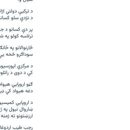
د ترکیې دولتي اژا
د نژدې سلو کسان
پر دې کسانو د جن
ترلاسه کولو په ش
څارنوالانو په ځا
سوداګرو څخه یې 
د مرکزي اپوزسیون
کې د دوی د راتل
ګڼو اروپایي هیوا
دغه هیواد کې ډی
د اروپایي کمیسیو
ښاروال نیول په ژو
ارزښتونو ته ژمنه 
رجب طیب اردوغان