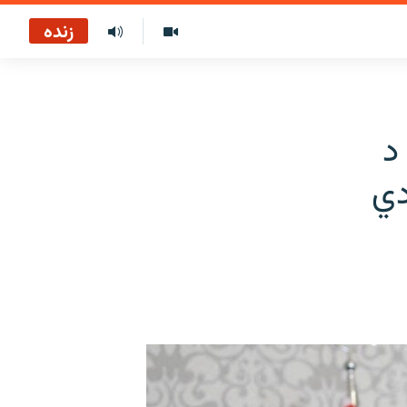
زنده
د
دي