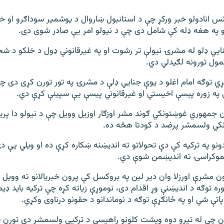
نس انادولو خبر ورکړ چې د استانبول ښاروال د یوشمیر سوداګرو او خب
و په هغه ډله کې شامل دی چې د نیولو امر یې صادر شوی دی.
ایي ډلو له مشرۍ نیولې تر رشوت او په غیرقانوني ډول د خلکو د ش
مول تورونه لګیدلي دي.
نګړي توګه امام اغلو د یوې جنایي ډلې د مشرۍ په تور تورن کړی دی چې
په زوره پیسې اخیستي او غیرقانوني پیسې یې سپینې کړې دي.
 جمهوري غوښتونکي ګوند مشر اوزګار اوزیل وویل چې د نیولو دا پر
ونکي ولسمشر پرضد د کودتا هڅه ده.
دونو په ترکیه کې دې تحولاتو ته اندیښنه ښکاره کړې ده او ویلي یې 
موکراسۍ ته اندیښمن شوې دي.
ن مشرې اورزلا وان دیر لین په بروکسل کې پرون خبریالانو ته وویل 
ره توګه د اندیښنې وړ اقدام دی، نوموړې زیاته کړه چې ترکیه باید ډیم
پاتې شي او په ځانګړې توګه د نوماندانو د حقونو درناوی وکړي.
 چې له تیرو دوه ویشت کلونو راهیسې د ترکیې ولسمشر دی تورن