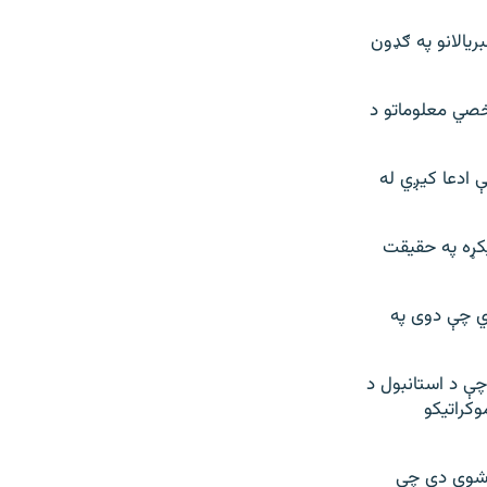
ریالانو په ګډون
خصي معلوماتو د
 ادعا کیږي له
یکړه په حقیقت
دي چې دوی په
چې د استانبول د
وکراتیکو
 شوی دی چې