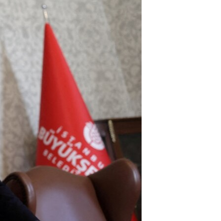
اړیکه