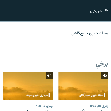
اړیکه
شريکول
دري پاڼه
Azadi English
مجله خبری صبح‌گاهی
راسره ملګري شئ
برخې
د ازادې اروپا/ ازادي راډيو ټولې پاڼې
زمری ۱۵, ۱۴۰۵
زمری ۱۵, ۱۴۰۵