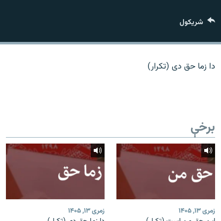
اړیکه
شريکول
دري پاڼه
Azadi English
دا زما حق دی (تکرار)
راسره ملګري شئ
برخې
د ازادې اروپا/ ازادي راډيو ټولې پاڼې
زمری ۱۳, ۱۴۰۵
زمری ۱۳, ۱۴۰۵