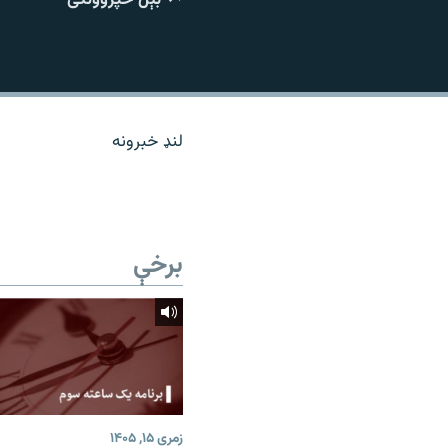
اړیکه
لنډ خبرونه
برخې
زمری ۱۵, ۱۴۰۵