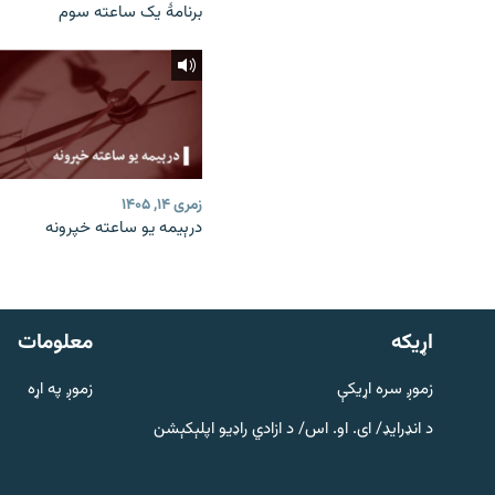
برنامۀ یک ساعته سوم
زمری ۱۴, ۱۴۰۵
درېیمه یو ساعته خپرونه
دري پاڼه
Azadi English
اړيکه
معلومات
راسره ملګري شئ
زموږ سره اړیکې
زموږ په اړه
د انډرایډ/ ای. او. اس/ د ازادي راډیو اپلېکېشن
د ازادې اروپا/ ازادي راډيو ټولې پاڼې