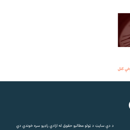
خې کتل
د دې سایټ د ټولو مطالبو حقوق له ازادي راډیو سره خوندي دي