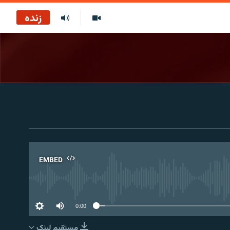
زنده
EMBED
No 
0:00
مستقیم لېنک