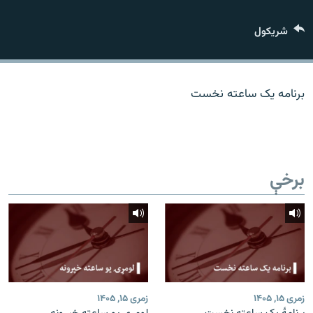
اړیکه
شريکول
دري پاڼه
Azadi English
برنامه یک ساعته نخست
راسره ملګري شئ
برخې
د ازادې اروپا/ ازادي راډيو ټولې پاڼې
زمری ۱۵, ۱۴۰۵
زمری ۱۵, ۱۴۰۵