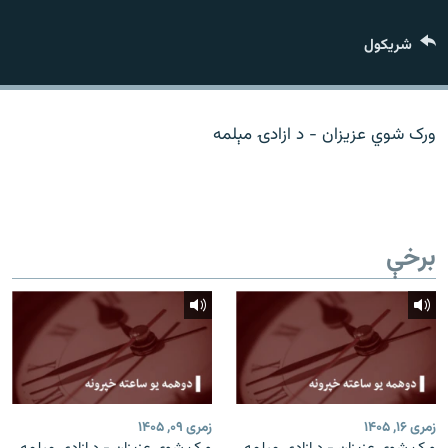
اړیکه
شريکول
دري پاڼه
Azadi English
ورک شوي عزیزان - د ازادۍ مېلمه
راسره ملګري شئ
برخې
د ازادې اروپا/ ازادي راډيو ټولې پاڼې
زمری ۱۶, ۱۴۰۵
زمری ۰۹, ۱۴۰۵