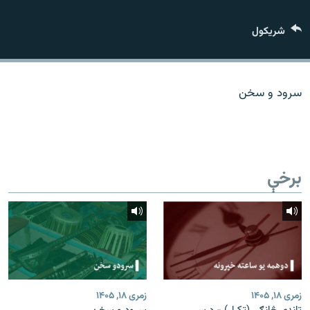
اړیکه
شريکول
دري پاڼه
Azadi English
سرود و سخن
راسره ملګري شئ
برخې
د ازادې اروپا/ ازادي راډيو ټولې پاڼې
زمری ۱۸, ۱۴۰۵
زمری ۱۸, ۱۴۰۵