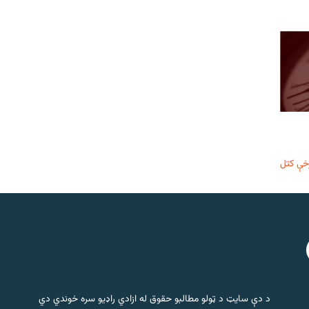
خې کتل
د دې سایټ د ټولو مطالبو حقوق له ازادي راډیو سره خوندي دي