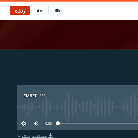
زنده
EMBED
No 
0:00
مستقیم لېنک