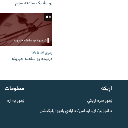
برنامۀ یک ساعته سوم
زمری ۱۷, ۱۴۰۵
درېیمه یو ساعته خپرونه
دري پاڼه
Azadi English
اړيکه
معلومات
راسره ملګري شئ
زموږ سره اړیکې
زموږ په اړه
د انډرایډ/ ای. او. اس/ د ازادي راډیو اپلېکېشن
د ازادې اروپا/ ازادي راډيو ټولې پاڼې