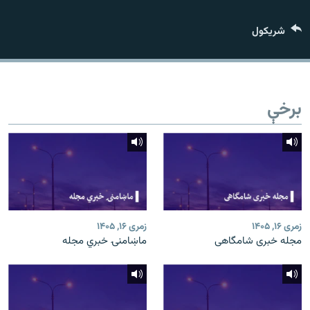
اړیکه
شريکول
دري پاڼه
Azadi English
برخې
راسره ملګري شئ
د ازادې اروپا/ ازادي راډيو ټولې پاڼې
زمری ۱۶, ۱۴۰۵
زمری ۱۶, ۱۴۰۵
مجله خبری شامگاهی
ماښامنۍ خبري مجله